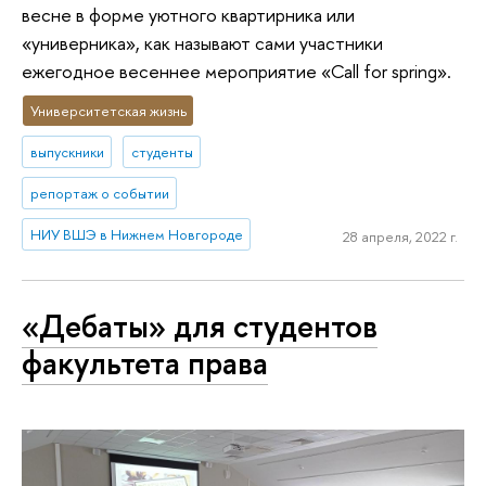
весне в форме уютного квартирника или
«универника», как называют сами участники
ежегодное весеннее мероприятие «Call for spring».
Университетская жизнь
выпускники
студенты
репортаж о событии
НИУ ВШЭ в Нижнем Новгороде
28 апреля, 2022 г.
«Дебаты» для студентов
факультета права