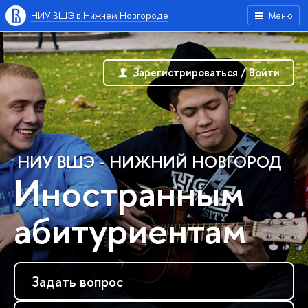
НИУ ВШЭ в Нижнем Новгороде
Меню
Зарегистрироваться / Войти
НИУ ВШЭ - НИЖНИЙ НОВГОРОД
Иностранным
абитуриентам
Задать вопрос