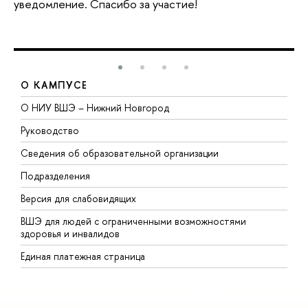
уведомление. Спасибо за участие!
О КАМПУСЕ
О НИУ ВШЭ – Нижний Новгород
Б
Руководство
М
Сведения об образовательной организации
В
Подразделения
В
Версия для слабовидящих
К
ВШЭ для людей с ограниченными возможностями
П
здоровья и инвалидов
Р
Единая платежная страница
Я
В