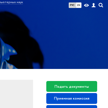
пьютерных наук
РУС
EN
Подать документы
Приемная комиссия