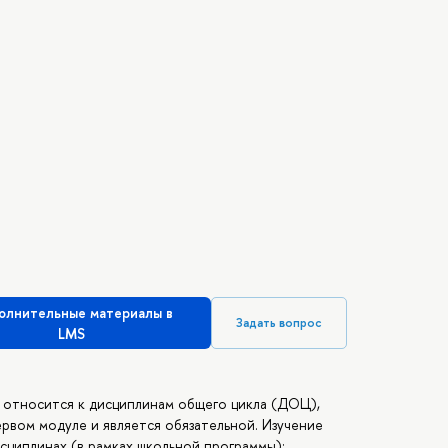
олнительные материалы в
Задать вопрос
LMS
 относится к дисциплинам общего цикла (ДОЦ),
первом модуле и является обязательной. Изучение
сциплинах (в рамках школьной программы):