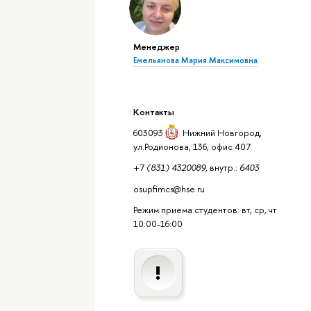
Менеджер
Емельянова Мария Максимовна
Контакты
603093
Нижний Новгород
,
ул.Родионова, 136, офис 407
+7
(831) 4320089,
внутр.:
6403
osupfimcs@hse.ru
Режим приема студентов: вт, ср, чт
10:00-16:00