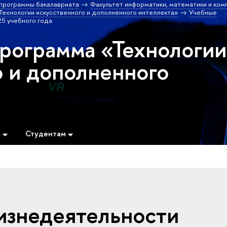
программы бакалавриата
Факультет информатики, математики и ком
ехнологии искусственного и дополненного интеллекта»
Учебные
5 учебного года
программа «Технологии
о и дополненного
м
Студентам
изнедеятельности