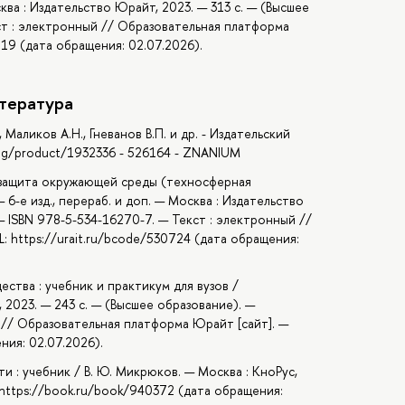
сква : Издательство Юрайт, 2023. — 313 с. — (Высшее
ст : электронный // Образовательная платформа
519 (дата обращения: 02.07.2026).
тература
Маликов А.Н., Гневанов В.П. и др. - Издательский
og/product/1932336 - 526164 - ZNANIUM
и защита окружающей среды (техносферная
 — 6-е изд., перераб. и доп. — Москва : Издательство
— ISBN 978-5-534-16270-7. — Текст : электронный //
: https://urait.ru/bcode/530724 (дата обращения:
ства : учебник и практикум для вузов /
, 2023. — 243 с. — (Высшее образование). —
 // Образовательная платформа Юрайт [сайт]. —
ния: 02.07.2026).
и : учебник / В. Ю. Микрюков. — Москва : КноРус,
: https://book.ru/book/940372 (дата обращения: