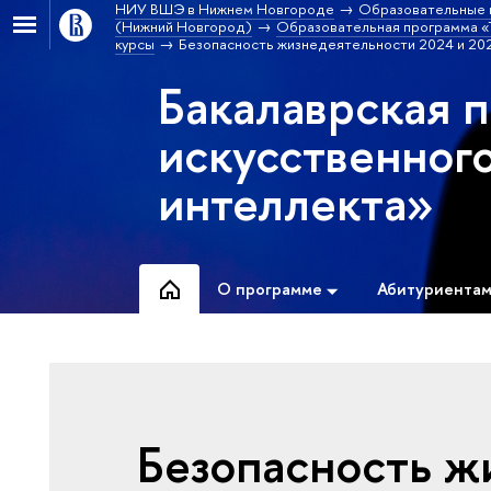
НИУ ВШЭ в Нижнем Новгороде
Образовательные 
(Нижний Новгород)
Образовательная программа «Т
курсы
Безопасность жизнедеятельности 2024 и 202
Бакалаврская 
искусственног
интеллекта»
О программе
Абитуриента
Безопасность ж