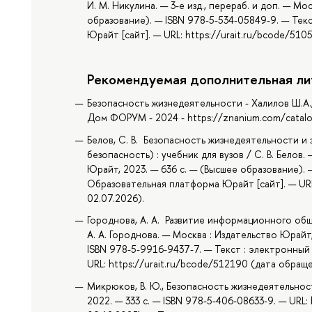
И. М. Никулина. — 3-е изд., перераб. и доп. — Мо
образование). — ISBN 978-5-534-05849-9. — Тек
Юрайт [сайт]. — URL: https://urait.ru/bcode/510
Рекомендуемая дополнительная ли
Безопасность жизнедеятельности - Халилов Ш.А., 
Дом ФОРУМ - 2024 - https://znanium.com/catal
Белов, С. В. Безопасность жизнедеятельности 
безопасность) : учебник для вузов / С. В. Белов.
Юрайт, 2023. — 636 с. — (Высшее образование). 
Образовательная платформа Юрайт [сайт]. — URL
02.07.2026).
Городнова, А. А. Развитие информационного обще
А. А. Городнова. — Москва : Издательство Юрайт
ISBN 978-5-9916-9437-7. — Текст : электронный
URL: https://urait.ru/bcode/512190 (дата обраще
Микрюков, В. Ю., Безопасность жизнедеятельност
2022. — 333 с. — ISBN 978-5-406-08633-9. — URL