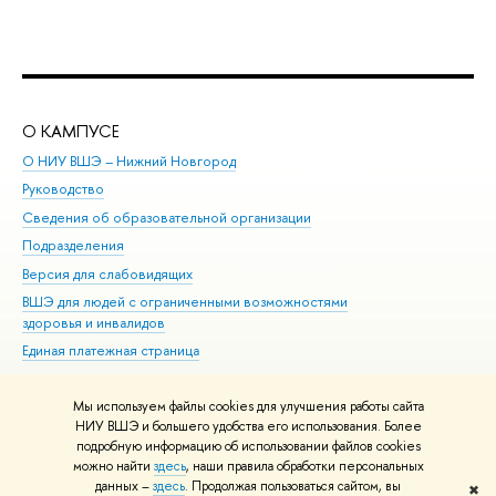
О КАМПУСЕ
ОБ
О НИУ ВШЭ – Нижний Новгород
Бак
Руководство
Маг
Сведения об образовательной организации
Вт
Подразделения
Вы
Версия для слабовидящих
Ку
ВШЭ для людей с ограниченными возможностями
Пр
здоровья и инвалидов
Рег
Единая платежная страница
Яз
Вы
Мы используем файлы cookies для улучшения работы сайта
Обр
НИУ ВШЭ и большего удобства его использования. Более
подробную информацию об использовании файлов cookies
можно найти
здесь
, наши правила обработки персональных
данных –
здесь
. Продолжая пользоваться сайтом, вы
✖