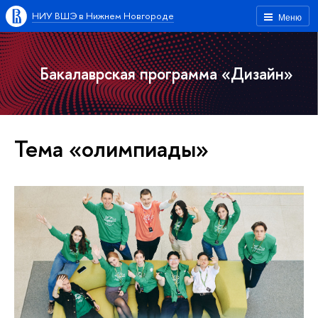
НИУ ВШЭ в Нижнем Новгороде
Меню
Бакалаврская программа «Дизайн»
Тема «олимпиады»