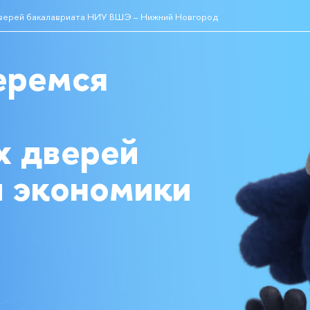
верей бакалавриата НИУ ВШЭ – Нижний Новгород
еремся
х дверей
 экономики