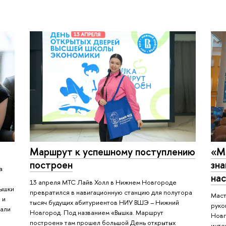
Маршрут к успешному поступлению
«М
построен
зна
а
на
13 апреля МТС Лайв Холл в Нижнем Новгороде
Вышки
превратился в навигационную станцию для полутора
Маст
 и
тысяч будущих абитуриентов НИУ ВШЭ – Нижний
руко
чали
Новгород. Под названием «Вышка. Маршрут
Новг
построен» там прошел большой День открытых
инте