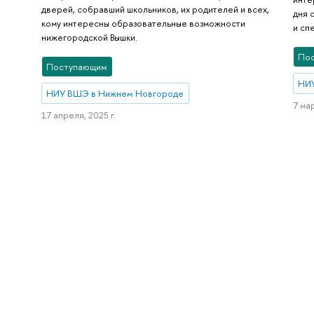
дверей, собравший школьников, их родителей и всех,
дня 
кому интересны образовательные возможности
и сп
нижегородской Вышки.
По
Поступающим
НИ
НИУ ВШЭ в Нижнем Новгороде
7 мар
17 апреля, 2025 г.