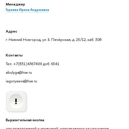
Менеджер
Горяева Ирина Андреевна
Адрес
г. Нижний Новгород, ул. Б. Печёрская, д. 25/12, каб. 308
Контакты
Тел. +7(831)4367409 доб. 6341
abulyga@hse.ru
iagoryaeva@hse.ru
Выразительная кнопка
для предложений и замечаний, направленных на улучшение