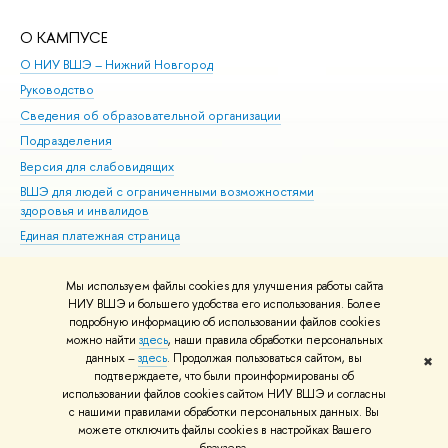
О КАМПУСЕ
ОБ
О НИУ ВШЭ – Нижний Новгород
Бак
Руководство
Маг
Сведения об образовательной организации
Вт
Подразделения
Вы
Версия для слабовидящих
Ку
ВШЭ для людей с ограниченными возможностями
Пр
здоровья и инвалидов
Рег
Единая платежная страница
Яз
Вы
Мы используем файлы cookies для улучшения работы сайта
Обр
НИУ ВШЭ и большего удобства его использования. Более
подробную информацию об использовании файлов cookies
можно найти
здесь
, наши правила обработки персональных
данных –
здесь
. Продолжая пользоваться сайтом, вы
✖
Редактору
подтверждаете, что были проинформированы об
© НИУ ВШЭ 1993–2026
Адреса и контакты
Условия использования
использовании файлов cookies сайтом НИУ ВШЭ и согласны
с нашими правилами обработки персональных данных. Вы
материалов
Политика конфиденциальности
Карта сайта
можете отключить файлы cookies в настройках Вашего
Шрифты HSE Sans и HSE Slab разработаны в
Школе дизайна НИУ ВШЭ