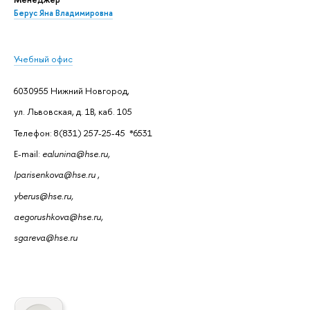
Берус Яна Владимировна
Учебный офис
6030955 Нижний Новгород,
ул. Львовская, д. 1В, каб. 105
Телефон: 8(831) 257-25-45 *6531
E-mail:
ealunina@hse.ru,
lparisenkova@hse.ru
,
yberus@hse.ru,
aegorushkova@hse.ru,
sgareva@hse.ru