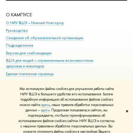
О КАМПУСЕ
ОБ
О НИУ ВШЭ – Нижний Новгород
Бак
Руководство
Маг
Сведения об образовательной организации
Вт
Подразделения
Вы
Версия для слабовидящих
Ку
ВШЭ для людей с ограниченными возможностями
Пр
здоровья и инвалидов
Рег
Единая платежная страница
Яз
Вы
Мы используем файлы cookies для улучшения работы сайта
Обр
НИУ ВШЭ и большего удобства его использования. Более
подробную информацию об использовании файлов cookies
можно найти
здесь
, наши правила обработки персональных
данных –
здесь
. Продолжая пользоваться сайтом, вы
✖
Редактору
подтверждаете, что были проинформированы об
© НИУ ВШЭ 1993–2026
Адреса и контакты
Условия использования
использовании файлов cookies сайтом НИУ ВШЭ и согласны
с нашими правилами обработки персональных данных. Вы
материалов
Политика конфиденциальности
Карта сайта
можете отключить файлы cookies в настройках Вашего
Шрифты HSE Sans и HSE Slab разработаны в
Школе дизайна НИУ ВШЭ