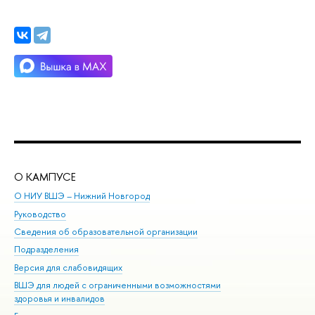
О КАМПУСЕ
ОБ
О НИУ ВШЭ – Нижний Новгород
Бак
Руководство
Маг
Сведения об образовательной организации
Вт
Подразделения
Вы
Версия для слабовидящих
Ку
ВШЭ для людей с ограниченными возможностями
Пр
здоровья и инвалидов
Рег