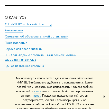
О КАМПУСЕ
ОБ
О НИУ ВШЭ – Нижний Новгород
Бак
Руководство
Маг
Сведения об образовательной организации
Вт
Подразделения
Вы
Версия для слабовидящих
Ку
ВШЭ для людей с ограниченными возможностями
Пр
здоровья и инвалидов
Рег
Единая платежная страница
Яз
Вы
Мы используем файлы cookies для улучшения работы сайта
Обр
НИУ ВШЭ и большего удобства его использования. Более
подробную информацию об использовании файлов cookies
можно найти
здесь
, наши правила обработки персональных
данных –
здесь
. Продолжая пользоваться сайтом, вы
✖
Редактору
подтверждаете, что были проинформированы об
© НИУ ВШЭ 1993–2026
Адреса и контакты
Условия использования
использовании файлов cookies сайтом НИУ ВШЭ и согласны
с нашими правилами обработки персональных данных. Вы
материалов
Политика конфиденциальности
Карта сайта