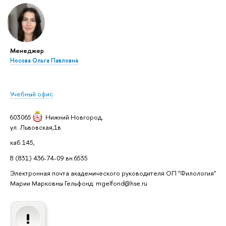
Менеджер
Носова Ольга Павловна
Учебный офис
603065
Нижний Новгород
,
ул. Львовская,1в
каб.145,
8 (831) 436-74-09 вн.6535
Электронная почта академического руководителя ОП "Филология"
Марии Марковны Гельфонд: mgelfond@hse.ru