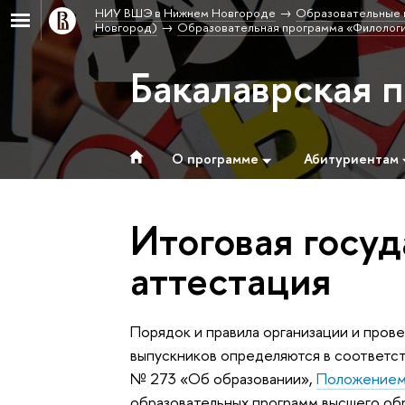
НИУ ВШЭ в Нижнем Новгороде
Образовательные 
Новгород)
Образовательная программа «Филолог
Бакалаврская 
О программе
Абитуриентам
Итоговая госу
аттестация
Порядок и правила организации и пров
выпускников определяются в соответс
№ 273 «Об образовании»,
Положение
образовательных программ высшего обр