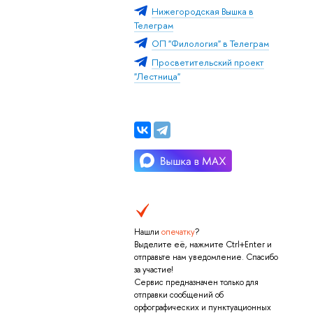
Нижегородская Вышка в
Телеграм
ОП "Филология" в Телеграм
Просветительский проект
"Лестница"
Нашли
опечатку
?
Выделите её, нажмите Ctrl+Enter и
отправьте нам уведомление. Спасибо
за участие!
Сервис предназначен только для
отправки сообщений об
орфографических и пунктуационных