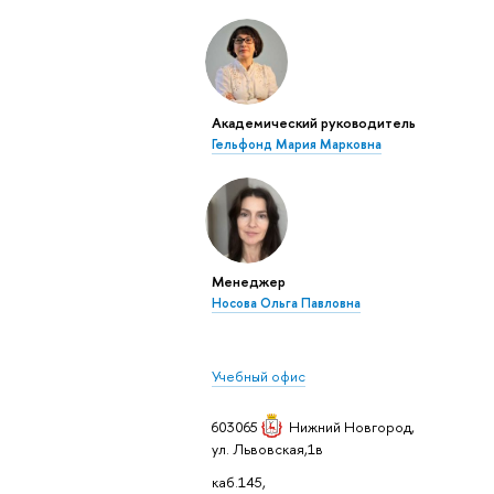
Академический руководитель
Гельфонд Мария Марковна
Менеджер
Носова Ольга Павловна
Учебный офис
603065
Нижний Новгород
,
ул. Львовская,1в
каб.145,