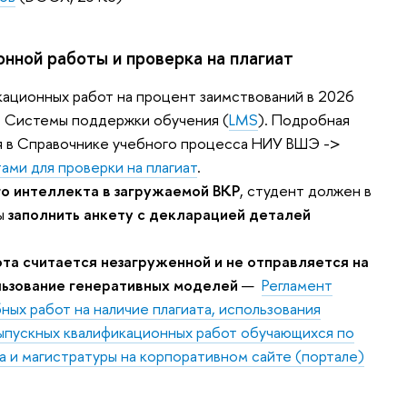
онной работы и проверка на плагиат
икационных работ на процент заимствований в 2026
м Системы поддержки обучения (
LMS
). Подробная
ся в Справочнике учебного процесса НИУ ВШЭ ->
ами для проверки на плагиат
.
го интеллекта в загружаемой ВКР
, студент должен в
ты
заполнить анкету с декларацией деталей
ота считается незагруженной и не отправляется на
ользование генеративных моделей
—
Регламент
ных работ на наличие плагиата, использования
ыпускных квалификационных работ обучающихся по
а и магистратуры на корпоративном сайте (портале)