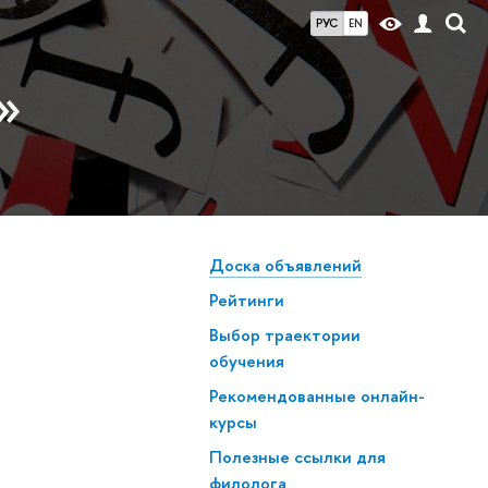
РУС
EN
»
Доска объявлений
Рейтинги
Выбор траектории
обучения
Рекомендованные онлайн-
курсы
Полезные ссылки для
филолога