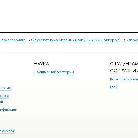
 бакалавриата
→
Факультет гуманитарных наук (Нижний Новгород)
→
Образ
НАУКА
СТУДЕНТАМ
СОТРУДНИ
Научные лаборатории
Корпоративная
LMS
ование
после
ей
лификации
сзакупок