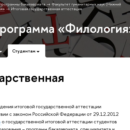
программы бакалавриата
Факультет гуманитарных наук (Нижний
ия»
Итоговая государственная аттестация
программа «Филология
Студентам
дарственная
едения итоговой государственной аттестации
твии с законом Российской Федерации от 29.12.2012
м
о государственной итоговой аттестации студентов
азования – программ бакалавриата, специалитета и