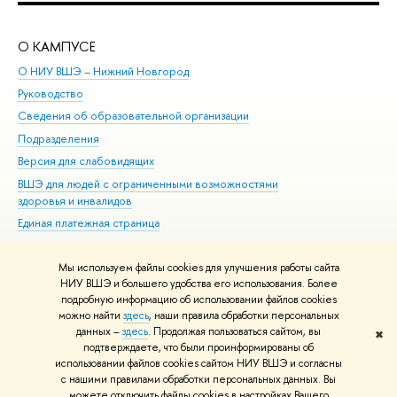
О КАМПУСЕ
ОБ
О НИУ ВШЭ – Нижний Новгород
Бак
Руководство
Маг
Сведения об образовательной организации
Вт
Подразделения
Вы
Версия для слабовидящих
Ку
ВШЭ для людей с ограниченными возможностями
Пр
здоровья и инвалидов
Рег
Единая платежная страница
Яз
Вы
Мы используем файлы cookies для улучшения работы сайта
Обр
НИУ ВШЭ и большего удобства его использования. Более
подробную информацию об использовании файлов cookies
можно найти
здесь
, наши правила обработки персональных
данных –
здесь
. Продолжая пользоваться сайтом, вы
✖
Редактору
подтверждаете, что были проинформированы об
© НИУ ВШЭ 1993–2026
Адреса и контакты
Условия использования
использовании файлов cookies сайтом НИУ ВШЭ и согласны
с нашими правилами обработки персональных данных. Вы
материалов
Политика конфиденциальности
Карта сайта
можете отключить файлы cookies в настройках Вашего