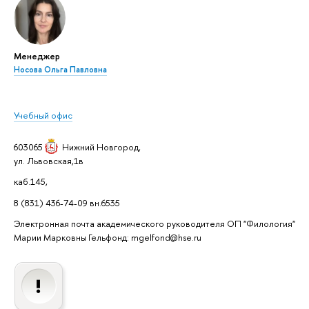
Менеджер
Носова Ольга Павловна
Учебный офис
603065
Нижний Новгород
,
ул. Львовская,1в
каб.145,
8 (831) 436-74-09 вн.6535
Электронная почта академического руководителя ОП "Филология"
Марии Марковны Гельфонд: mgelfond@hse.ru