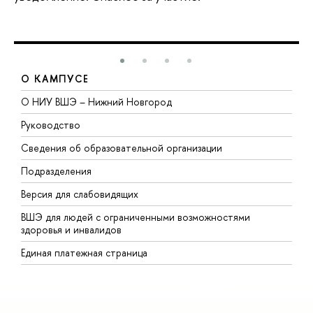
О КАМПУСЕ
О НИУ ВШЭ – Нижний Новгород
Б
Руководство
М
Сведения об образовательной организации
В
Подразделения
В
Версия для слабовидящих
К
ВШЭ для людей с ограниченными возможностями
П
здоровья и инвалидов
Р
Единая платежная страница
Я
В
О