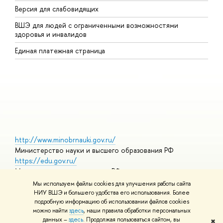
Версия для слабовидящих
К
ВШЭ для людей с ограниченными возможностями
П
здоровья и инвалидов
Р
Единая платежная страница
Я
В
О
http://www.minobrnauki.gov.ru/
Министерство науки и высшего образования РФ
https://edu.gov.ru/
Министерство просвещения РФ
https://elearning.hse.ru/mooc
Мы используем файлы cookies для улучшения работы сайта
Массовые открытые онлайн-курсы
НИУ ВШЭ и большего удобства его использования. Более
подробную информацию об использовании файлов cookies
можно найти
здесь
, наши правила обработки персональных
данных –
здесь
. Продолжая пользоваться сайтом, вы
✖
© НИУ ВШЭ 1993–2026
Адреса и контакты
Условия