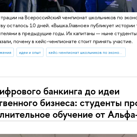
страции на Всероссийский чемпионат школьников по экон
у осталось 10 дней. «Вышка.Главное» публикует истории 
ителями в предыдущие годы. Их капитаны — ныне студент
зали, почему в кейс-чемпионате стоит принять участие.
ижения
идеи и опыт
кейс-чемпионат школьников по экономике и предпринимательству
ифрового банкинга до идеи
твенного бизнеса: студенты п
лнительное обучение от Альфа