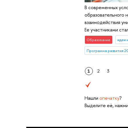
В современных усл
образовательного 
взаимодействия ун
Ее участниками ста
Образование
идеи 
Программа развития 2
1
2
3
Нашли
опечатку
?
Выделите её, нажми