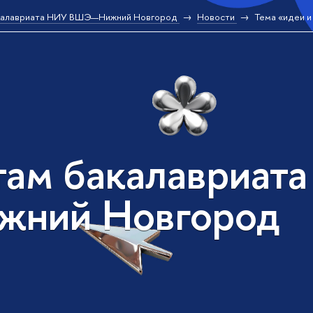
калавриата НИУ ВШЭ—Нижний Новгород
Новости
Тема «идеи и
там бакалавриат
жний Новгород