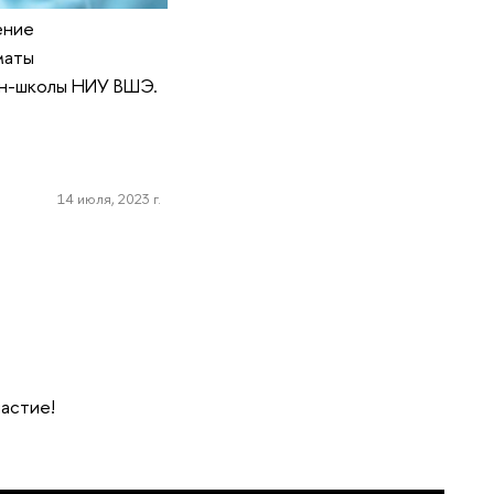
ение
маты
йн-школы НИУ ВШЭ.
14 июля, 2023 г.
частие!