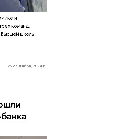
омике и
трех команд,
ы Высшей школы
23 сентября, 2024 г.
рошли
-банка