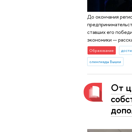
До окончания реги
предпринимательств
ставших его побед
экономики — расска
Образование
дост
олимпиады Вышки
От ц
собс
допо