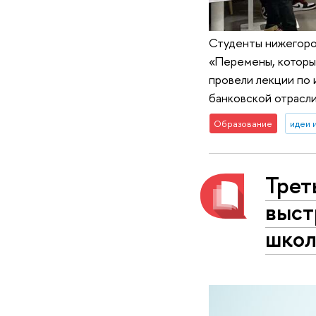
Студенты нижегоро
«Перемены, которы
провели лекции по 
банковской отрасли
Образование
идеи 
Трет
выст
школ