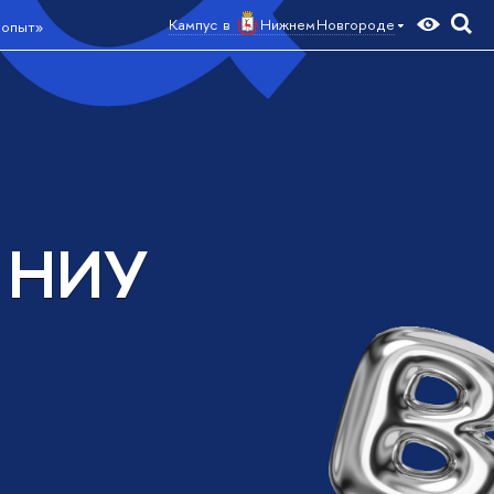
Кампус в
Нижнем Новгороде
 опыт»
а НИУ