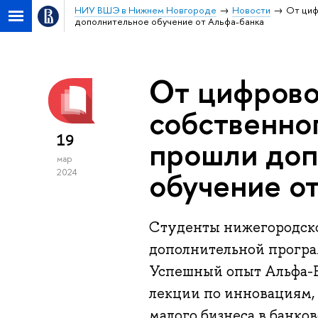
НИУ ВШЭ в Нижнем Новгороде
Новости
От циф
дополнительное обучение от Альфа-банка
От цифрово
собственног
19
прошли доп
мар
обучение о
2024
Студенты нижегородск
дополнительной програ
Успешный опыт Альфа-Б
лекции по инновациям,
малого бизнеса в банков