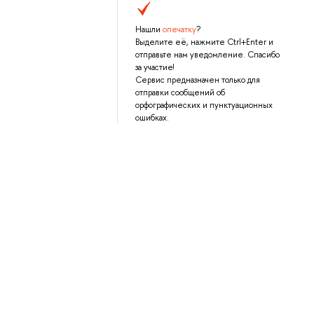
Нашли
опечатку
?
Выделите её, нажмите Ctrl+Enter и
отправьте нам уведомление. Спасибо
за участие!
Сервис предназначен только для
отправки сообщений об
орфографических и пунктуационных
ошибках.