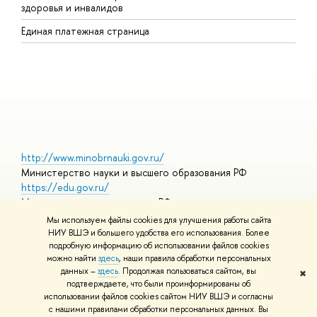
здоровья и инвалидов
Р
Единая платежная страница
Я
В
О
http://www.minobrnauki.gov.ru/
Министерство науки и высшего образования РФ
https://edu.gov.ru/
Министерство просвещения РФ
https://elearning.hse.ru/mooc
Мы используем файлы cookies для улучшения работы сайта
Массовые открытые онлайн-курсы
НИУ ВШЭ и большего удобства его использования. Более
подробную информацию об использовании файлов cookies
можно найти
здесь
, наши правила обработки персональных
данных –
здесь
. Продолжая пользоваться сайтом, вы
✖
© НИУ ВШЭ 1993–2026
Адреса и контакты
Условия
подтверждаете, что были проинформированы об
использования материалов
Политика конфиденциальности
Карта
использовании файлов cookies сайтом НИУ ВШЭ и согласны
сайта
с нашими правилами обработки персональных данных. Вы
Шрифты HSE Sans и HSE Slab разработаны в
Школе дизайна НИУ