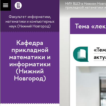
НИУ ВШЭ в Нижнем Новг
прикладной математики 
Факультет информатики,
математики и компьютерных
Тема «лек
наук (Нижний Новгород)
Кафедра
прикладной
«Тем
математики и
акту
информатики
(Нижний
Новгород)