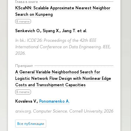
Глава в книге
KScaNN: Scalable Approximate Nearest Neighbor
Search on Kunpeng
В печати
Senkevich O., Siyang X., Jiang T. et al.
In bk.: ICDE'26: Proceedings of the 42th IEEE
International Conference on Data Engineering. IEEE,
2026.
Препринт
A General Variable Neighborhood Search for
Logistic Network Flow Design with Nonlinear Edge
Costs and Transshipment Capacities
В печати
Kovaleva V.,
Ponomarenko A.
arxiv.org. Computer Science. Cornell University, 2026
Все публикации