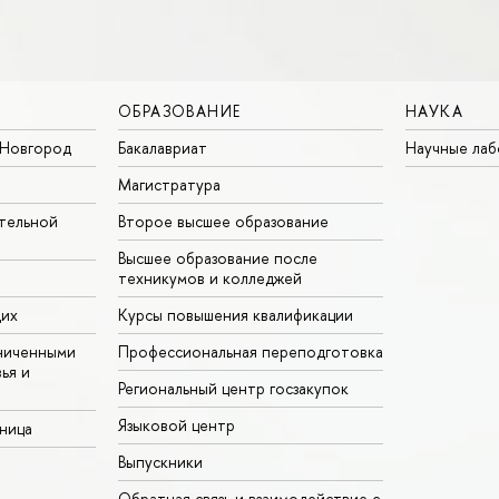
ОБРАЗОВАНИЕ
НАУКА
Новгород
Бакалавриат
Научные ла
Магистратура
тельной
Второе высшее образование
Высшее образование после
техникумов и колледжей
щих
Курсы повышения квалификации
ниченными
Профессиональная переподготовка
ья и
Региональный центр госзакупок
Языковой центр
аница
Выпускники
Обратная связь и взаимодействие с