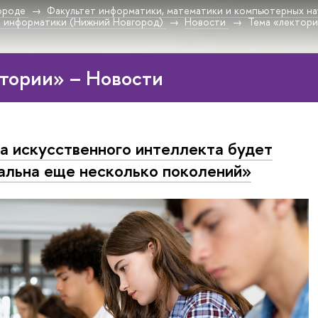
ороде
Факультет информатики, математики и компьютерных на
и информатики (Нижний Новгород)
Новости
Тема «лектор
тории» – Новости
а искусственного интеллекта будет
альна еще несколько поколений»