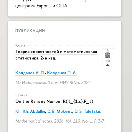
центрами Европы и США.
ПУБЛИКАЦИИ
Книга
Теория вероятностей и математическая
статистика. 2-е изд.
Колданов А. П.
,
Колданов П. А.
М.: Издательский дом НИУ ВШЭ, 2024.
Статья
On the Ramsey Number R(K_{1,s},P_t)
Kh. Kh. Abdullin
,
D. B. Mokeev
,
D. S. Taletskii
.
Mathematical notes. 2026. Vol. 119. No. 1.
P. 3-7.