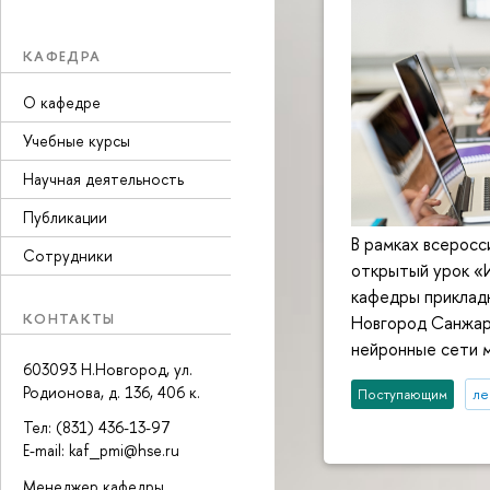
КАФЕДРА
О кафедре
Учебные курсы
Научная деятельность
Публикации
В рамках всерос
Сотрудники
открытый урок «
кафедры приклад
КОНТАКТЫ
Новгород Санжар 
нейронные сети 
603093 Н.Новгород, ул.
Родионова, д. 136, 406 к.
Поступающим
ле
Тел: (831) 436-13-97
E-mail: kaf_pmi@hse.ru
Менеджер кафедры