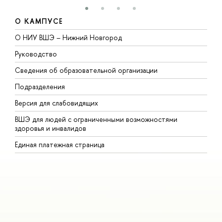
О КАМПУСЕ
О НИУ ВШЭ – Нижний Новгород
Б
Руководство
М
Сведения об образовательной организации
В
Подразделения
В
Версия для слабовидящих
К
ВШЭ для людей с ограниченными возможностями
П
здоровья и инвалидов
Р
Единая платежная страница
Я
В
О