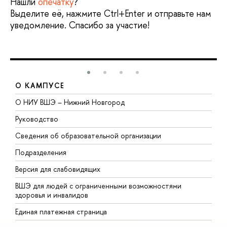
Нашли
опечатку
?
Выделите её, нажмите Ctrl+Enter и отправьте нам
уведомление. Спасибо за участие!
О КАМПУСЕ
О НИУ ВШЭ – Нижний Новгород
Б
Руководство
М
Сведения об образовательной организации
В
Подразделения
В
Версия для слабовидящих
К
ВШЭ для людей с ограниченными возможностями
П
здоровья и инвалидов
Р
Единая платежная страница
Я