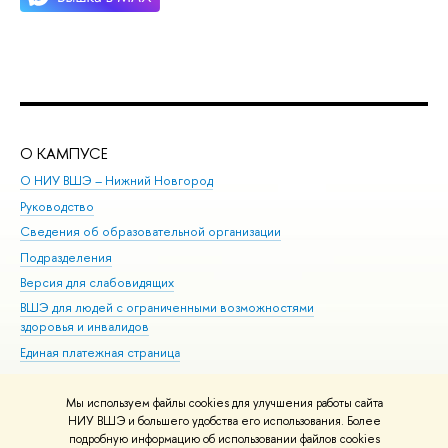
О КАМПУСЕ
ОБ
О НИУ ВШЭ – Нижний Новгород
Бак
Руководство
Маг
Сведения об образовательной организации
то
Подразделения
ыс
ерсия для слабовидящих
Ку
ШЭ для людей с ограниченными возможностями
Пр
здоровья и инвалидо
Рег
Единая платежная страница
Яз
ып
Мы используем файлы cookies для улучшения работы сайта
Обр
НИУ ВШЭ и большего удобства его использования. Более
подробную информацию об использовании файлов cookies