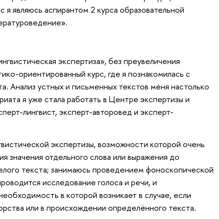
с я являюсь аспирантом 2 курса образовательной
тературоведение».
нгвистическая экспертиза», без преувеличения
тико-ориентированный курс, где я познакомилась с
а. Анализ устных и письменных текстов меня настолько
вриата я уже стала работать в Центре экспертизы и
ксперт-лингвист, эксперт-авторовед и эксперт-
гвистической экспертизы, возможности которой очень
ия значения отдельного слова или выражения до
целого текста; занимаюсь проведением фоноскопической
проводится исследование голоса и речи, и
необходимость в которой возникает в случае, если
орства или в происхождении определённого текста.