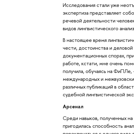
Исследования стали уже неотъ
экспертиза представляет собо
речевой деятельности человек
видов лингвистического анализ
В настоящее время лингвистич
чести, достоинства и деловой 
документационных спорах, при 
работе, кстати, мне очень пом
получила, обучаясь на ФиПЛе, 
международных и межвузовски
различных публикаций в област
судебной лингвистической экс
Арсенал
Среди навыков, полученных н
пригодилась способность ана
переключаться с одного вида д