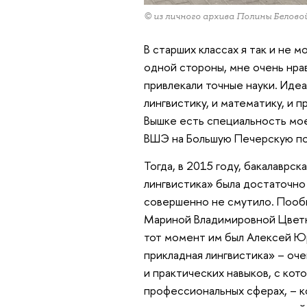
© из личного архива Полины Белово
В старших классах я так и не м
одной стороны, мне очень нрав
привлекали точные науки. Идеа
лингвистику, и математику, и 
Вышке есть специальность моей
ВШЭ на Большую Печерскую по
Тогда, в 2015 году, бакалаврс
лингвистика» была достаточно 
совершенно не смутило. Пообщ
Мариной Владимировной Цветк
тот момент им был Алексей Юр
прикладная лингвистика» – оче
и практических навыков, с кот
профессиональных сферах, – к