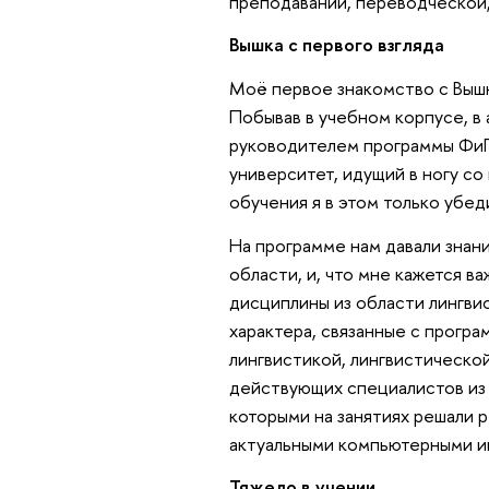
преподавании, переводческой,
Вышка с первого взгляда
Моё первое знакомство с Выш
Побывав в учебном корпусе, в
руководителем программы ФиПЛ
университет, идущий в ногу со
обучения я в этом только убед
На программе нам давали знан
области, и, что мне кажется в
дисциплины из области лингви
характера, связанные с прогр
лингвистикой, лингвистической
действующих специалистов из 
которыми на занятиях решали 
актуальными компьютерными и
Тяжело в учении