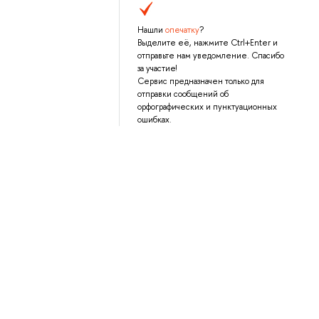
Нашли
опечатку
?
Выделите её, нажмите Ctrl+Enter и
отправьте нам уведомление. Спасибо
за участие!
Сервис предназначен только для
отправки сообщений об
орфографических и пунктуационных
ошибках.