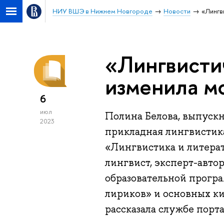
НИУ ВШЭ в Нижнем Новгороде
Новости
«Лингв
«Лингвисти
изменила м
6
июл
Полина Белова, выпуск
2023
прикладная лингвистик
«Лингвистика и литера
лингвист, эксперт-авто
образовательной прогр
лириков» и основных к
рассказала службе порта