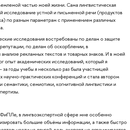
емлемой частью моей жизни. Сама лингвистическая
й исследование устной и письменной речи (продуктов
а) по разным параметрам с применением различных
а.
еские исследования востребованы по делам о защите
репутации, по делам об оскорблении, в
анализе рекламных текстов и товарных знаков. И в моей
ог опыт академических исследований, который я
– за годы учебы я несколько раз была участницей
х научно-практических конференций и стала автором
и семантики, семиотики, когнитивной лингвистики и
пертизы.
а ФиПЛе, в лингвоэкспертной сфере мне особенно
лизировать большие объёмы информации, а также быстро
еятельности на другой, ведь эксперт не ограничивается