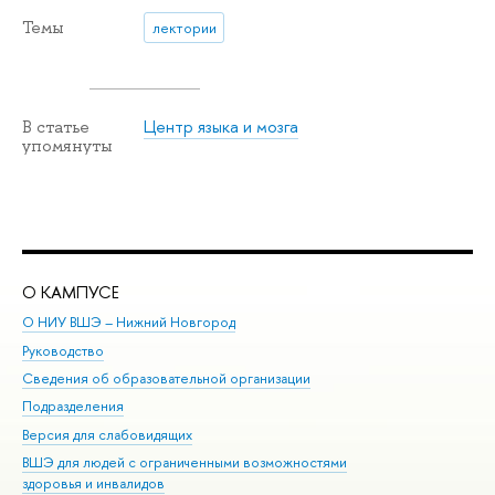
Темы
лектории
Центр языка и мозга
В статье
упомянуты
О КАМПУСЕ
ОБ
О НИУ ВШЭ – Нижний Новгород
Бак
Руководство
Маг
Сведения об образовательной организации
Вт
Подразделения
Вы
Версия для слабовидящих
Ку
ВШЭ для людей с ограниченными возможностями
Пр
здоровья и инвалидов
Рег