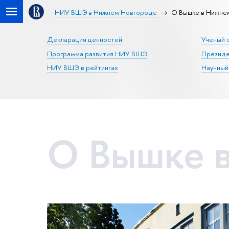
НИУ ВШЭ в Нижнем Новгороде
О Вышке в Нижне
Декларация ценностей
Ученый 
Программа развития НИУ ВШЭ
Презид
НИУ ВШЭ в рейтингах
Научный
О Вышке 