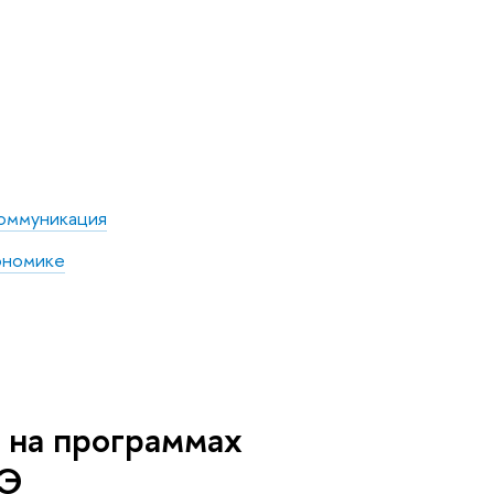
коммуникация
ономике
 на программах
ШЭ