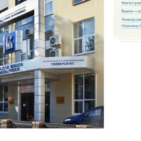
Магистра
Вышка — 
Университ
Нижнему 