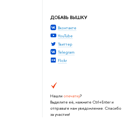
ДОБАВЬ ВЫШКУ
Вконтакте
YouTube
Твиттер
Telegram
Flickr
Нашли
опечатку
?
Выделите её, нажмите Ctrl+Enter и
отправьте нам уведомление. Спасибо
за участие!