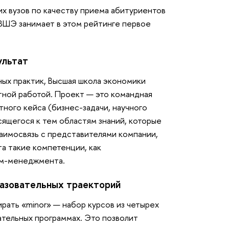
их вузов по качеству приема абитуриентов
 ВШЭ занимает в этом рейтинге первое
ультат
ных практик, Высшая школа экономики
тной работой. Проект — это командная
ного кейса (бизнес-задачи, научного
сящегося к тем областям знаний, которые
взаимосвязь с представителями компании,
а такие компетенции, как
йм-менеджмента.
разовательных траекторий
рать «minor» — набор курсов из четырех
ательных программах. Это позволит