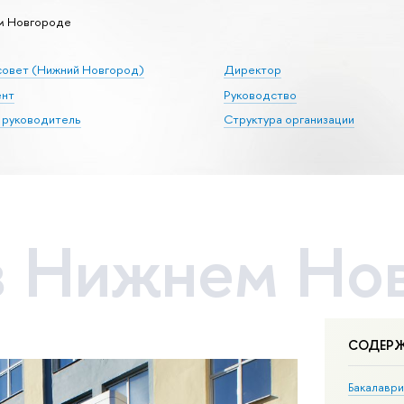
м Новгороде
совет (Нижний Новгород)
Директор
ент
Руководство
 руководитель
Структура организации
в Нижнем Но
СОДЕР
Бакалаври