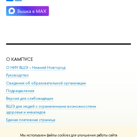
О КАМПУСЕ
ОБ
О НИУ ВШЭ – Нижний Новгород
Бак
Руководство
Маг
Сведения об образовательной организации
Вт
Подразделения
Вы
Версия для слабовидящих
Ку
ВШЭ для людей с ограниченными возможностями
Пр
здоровья и инвалидов
Рег
Единая платежная страница
Яз
Вы
Мы используем файлы cookies для улучшения работы сайта