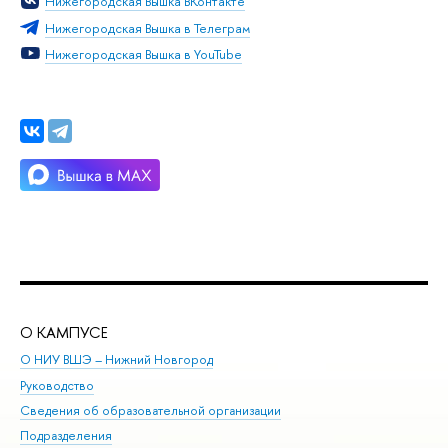
Нижегородская Вышка ВКонтакте
Нижегородская Вышка в Телеграм
Нижегородская Вышка в YouTube
О КАМПУСЕ
ОБ
О НИУ ВШЭ – Нижний Новгород
Бак
Руководство
Маг
Сведения об образовательной организации
Вт
Подразделения
Вы