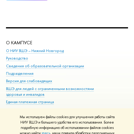
О КАМПУСЕ
ОБ
О НИУ ВШЭ – Нижний Новгород
Бак
Руководство
Маг
Сведения об образовательной организации
Вт
Подразделения
Вы
Версия для слабовидящих
Ку
ВШЭ для людей с ограниченными возможностями
Пр
здоровья и инвалидов
Рег
Единая платежная страница
Яз
Вы
Мы используем файлы cookies для улучшения работы сайта
Обр
НИУ ВШЭ и большего удобства его использования. Более
подробную информацию об использовании файлов cookies
можно найти
здесь
, наши правила обработки персональных