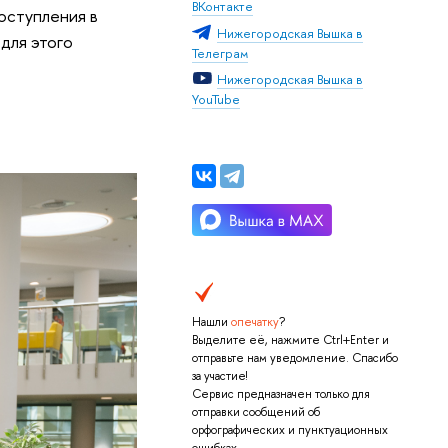
ВКонтакте
оступления в
Нижегородская Вышка в
 для этого
Телеграм
Нижегородская Вышка в
YouTube
Нашли
опечатку
?
Выделите её, нажмите Ctrl+Enter и
отправьте нам уведомление. Спасибо
за участие!
Сервис предназначен только для
отправки сообщений об
орфографических и пунктуационных