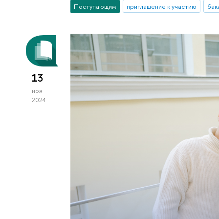
Поступающим
приглашение к участию
бак
13
ноя
2024