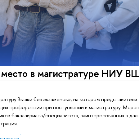
е место в магистратуре НИУ В
тратуру Вышки без экзаменов», на котором представители
ющих преференции при поступлении в магистратуру. Меро
иков бакалавриата/специалитета, заинтересованных в да
страция.
истратура