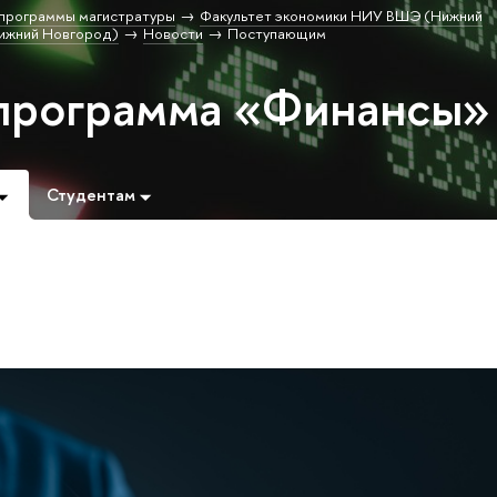
программы магистратуры
Факультет экономики НИУ ВШЭ (Нижний
ижний Новгород)
Новости
Поступающим
программа «Финансы»
Студентам