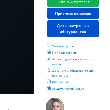
Подать документы
Приемная комиссия
Для иностранных
абитуриентов
Учебные курсы
Преподаватели
Число студентов и вакантные
места
Документы образовательной
программы
Расписание
Академический совет