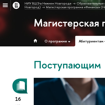
НИУ ВШЭ в Нижнем Новгороде
Образовательные 
Новгород)
Магистерская программа «Финансы» (Н
Магистерская 
О программе
Абитуриентам
Поступающим
16