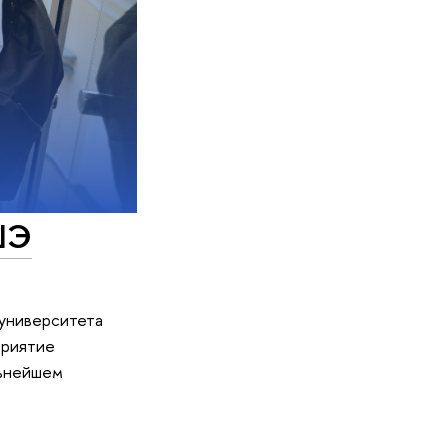
ШЭ
 университета
приятие
льнейшем