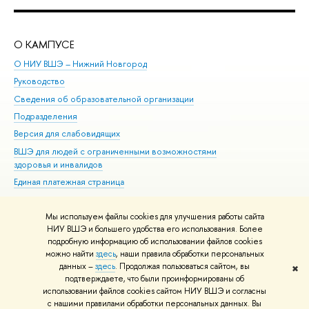
О КАМПУСЕ
ОБ
О НИУ ВШЭ – Нижний Новгород
Бак
Руководство
Маг
Сведения об образовательной организации
Вт
Подразделения
Вы
Версия для слабовидящих
Ку
ВШЭ для людей с ограниченными возможностями
Пр
здоровья и инвалидов
Рег
Единая платежная страница
Яз
Вы
Мы используем файлы cookies для улучшения работы сайта
Обр
НИУ ВШЭ и большего удобства его использования. Более
подробную информацию об использовании файлов cookies
можно найти
здесь
, наши правила обработки персональных
данных –
здесь
. Продолжая пользоваться сайтом, вы
✖
Редактору
подтверждаете, что были проинформированы об
© НИУ ВШЭ 1993–2026
Адреса и контакты
Условия использования
использовании файлов cookies сайтом НИУ ВШЭ и согласны
с нашими правилами обработки персональных данных. Вы
материалов
Политика конфиденциальности
Карта сайта