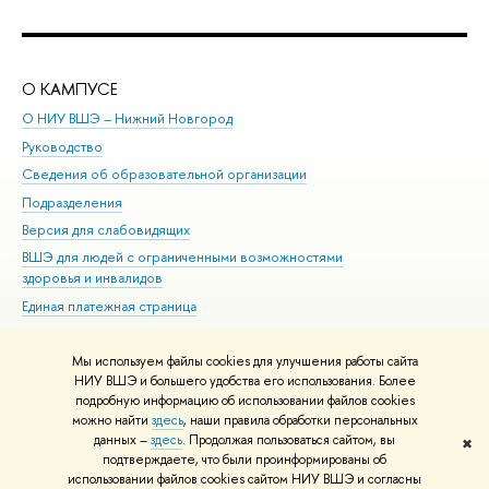
О КАМПУСЕ
ОБ
О НИУ ВШЭ – Нижний Новгород
Бак
Руководство
Маг
Сведения об образовательной организации
Вт
Подразделения
Вы
Версия для слабовидящих
Ку
ВШЭ для людей с ограниченными возможностями
Пр
здоровья и инвалидов
Рег
Единая платежная страница
Яз
Вы
Мы используем файлы cookies для улучшения работы сайта
Обр
НИУ ВШЭ и большего удобства его использования. Более
подробную информацию об использовании файлов cookies
можно найти
здесь
, наши правила обработки персональных
данных –
здесь
. Продолжая пользоваться сайтом, вы
✖
Редактору
подтверждаете, что были проинформированы об
© НИУ ВШЭ 1993–2026
Адреса и контакты
Условия использования
использовании файлов cookies сайтом НИУ ВШЭ и согласны