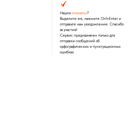
Нашли
опечатку
?
Выделите её, нажмите Ctrl+Enter и
отправьте нам уведомление. Спасибо
за участие!
Сервис предназначен только для
отправки сообщений об
орфографических и пунктуационных
ошибках.