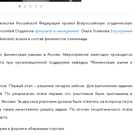
ельстве Российской Федерации провёл Всероссийскую студенческую
contest.Студентка
факультета менеджмент
Ольга Голякова (
программа
 Business) вошла в состав финалистов олимпиады.
 по финансовым рынкам в России. Мероприятие ежегодно проводится
ета при организационной поддержке кафедры “Финансовые рынки и
пов. Первый этап – решение четырех кейсов. Для выполнения задания
й. По результатам этапа первые сто участников были приглашены в
 Москве. За два часа участники должны были ответить на вопросы теста
а также качественно решить задачи. По итогам теоретического этапа
арта.
ржи в формате «биржевых торгов».