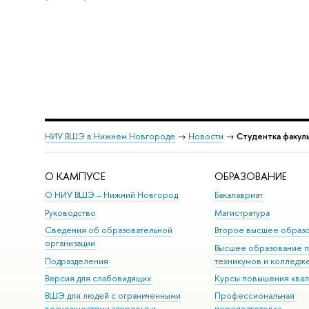
НИУ ВШЭ в Нижнем Новгороде
→
Новости
→
Студентка факул
О КАМПУСЕ
ОБРАЗОВАНИЕ
О НИУ ВШЭ – Нижний Новгород
Бакалавриат
Руководство
Магистратура
Сведения об образовательной
Второе высшее образ
организации
Высшее образование 
Подразделения
техникумов и колледж
Версия для слабовидящих
Курсы повышения ква
ВШЭ для людей с ограниченными
Профессиональная
возможностями здоровья и
переподготовка