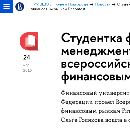
НИУ ВШЭ в Нижнем Новгороде
Новости
Студен
финансовым рынкам Fincontest
Студентка 
менеджмент
24
всероссийс
мар
финансовым
2015
Финансовый университе
Федерации провёл Всер
финансовым рынкам Fin
Ольга Голякова вошла в