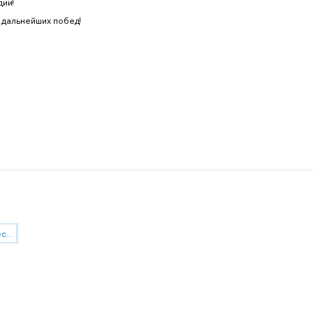
дии!
 дальнейших побед!
Всероссийская студенческая олимпиада