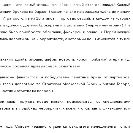
ля меня - это самый запоминающийся и яркий этап олимпиады! Каждый
ункции брокера на бирже. В самом начале нам раздали «деньги» и акции
. Игра состояла из 10 этапов - торговых сессий, в каждом из которых
ть сделки с другими брокерами и с дилерами (маркет-мейкерами). На
ожно было приобрести облигации, фьючерсы и опционы. Перед каждой
ись новости рынка и вероятности, с которыми цены изменятся в ту или
хании! Драйв, эмоции, цифры, новости, крики, прибыли/потери и т.д.
кусом, сохраняя здравый смысл. Захватывает!
дипломы финалистов, а победителям памятные призы от партнеров.
 главы департамента Стратегии Московской Биржи - Антона Говора,
ностях и ответил на вопросы.
ои силы, получить новые навыки, познакомиться со специалистами
твовать в подобных мероприятиях всем, кто связан с финансами или
м году. Совсем недавно студентка факультета менеджмента стала