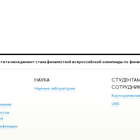
ьтета менеджмент стала финалисткой всероссийской олимпиады по финан
НАУКА
СТУДЕНТАМ
СОТРУДНИ
Научные лаборатории
Корпоративная
LMS
ование
после
ей
лификации