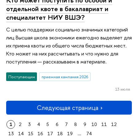
отдельной квоте в бакалавриат и
специалитет НИУ ВШЭ?
С целью поддержки социально значимых категорий
лиц Высшая школа экономики ежегодно выделяет для
их приема квоты из общего числа бюджетных мест.
Кто может на них рассчитывать и что нужно для
поступления — рассказываем в материале.
Поступающим
приемная кампания 2026
13 июля
Следующая страница
1
2
3
4
5
6
7
8
9
10
11
12
13
14
15
16
17
18
19
...
74