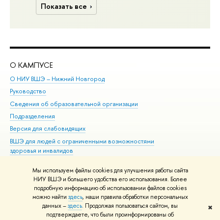
Показать все
О КАМПУСЕ
ОБ
О НИУ ВШЭ – Нижний Новгород
Бак
Руководство
Маг
Сведения об образовательной организации
Вт
Подразделения
Вы
Версия для слабовидящих
Ку
ВШЭ для людей с ограниченными возможностями
Пр
здоровья и инвалидов
Рег
Единая платежная страница
Яз
Мы используем файлы cookies для улучшения работы сайта
Вы
НИУ ВШЭ и большего удобства его использования. Более
подробную информацию об использовании файлов cookies
Обр
можно найти
здесь
, наши правила обработки персональных
данных –
здесь
. Продолжая пользоваться сайтом, вы
✖
Редактору
подтверждаете, что были проинформированы об