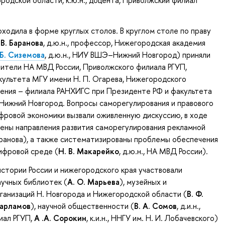
одской области, к.ю.н., доцента, Приволжский филиал
оходила в форме круглых столов. В круглом столе по праву
 В. Баранова
, д.ю.н., профессор, Нижегородская академия
 Б. Сиземова
, д.ю.н., НИУ ВШЭ–Нижний Новгород) приняли
ители НА МВД России, Приволжского филиала РГУП,
ультета МГУ имени Н. П. Огарева, Нижегородского
ления – филиала РАНХИГС при Президенте РФ и факультета
ижний Новгород. Вопросы саморегулирования и правового
фровой экономики вызвали оживленную дискуссию, в ходе
ены направления развития саморегулирования рекламной
аранова), а также систематизированы проблемы обеспечения
ифровой среде (
Н. В. Макарейко
, д.ю.н., НА МВД России).
истории России и нижегородского края участвовали
учных библиотек (
А. О. Марьева
), музейных и
ганизаций Н. Новгорода и Нижегородской области (
В. Ф.
Харламов
), научной общественности (
В. А. Сомов
, д.и.н.,
иал РГУП,
А .А. Сорокин
, к.и.н., ННГУ им. Н. И. Лобачевского)