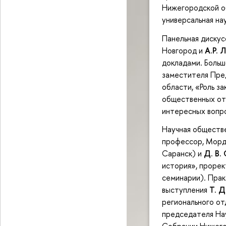
Нижегородской о
универсальная на
Панельная диску
Новгород и
А.Р. 
докладами. Больш
заместителя Пре
области, «Роль з
общественных отн
интересных вопро
Научная обществ
профессор, Мордо
Саранск) и
Д. В.
история», прорек
семинарии). Прак
выступления
Т. 
регионального 
председателя На