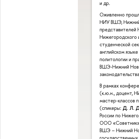
и др.
Оживленно прошл
НИУ ВШЭ, Нижний
представителей Н
Нижегородского 
студенческой сек
английском языке
политологии и пр
ВШЭ-Нижний Новг
законодательства
В рамках конфе
(к.ю.н., доцент,
мастер-классов п
(спикеры:
Д. Л. 
России по Нижег
ООО «Советник
ВШЭ – Нижний Нов
государственных 