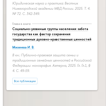
Юридическая наука и практика: Вестник
Нижегородской академии МВД России. 2025. Т. 4.
№ 72.
С. 342-349.
Глава в книге
Социально-уязвимые группы населения: забота
государства как фактор сохранения
традиционных духовно-нравственных ценностей
Михеева И. В.
В кн.: Публично-правовая защита семьи и
традиционных семейных ценностей в Российской
Федерации: монография. Аэтерна, 2025. Гл. Гл.1, §
4.
С. 49-59.
Все публикации