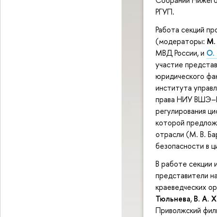
Собрании Нижегор
РГУП.
Работа секций пр
(модераторы:
М.
МВД России, и
О.
участие представ
юридического фак
института управ
права НИУ ВШЭ–Н
регулирования ци
которой предлож
отрасли (М. В. Б
безопасности в ц
В работе секции 
представители на
краеведческих ор
Тюльнева
,
В. А. 
Приволжский фил