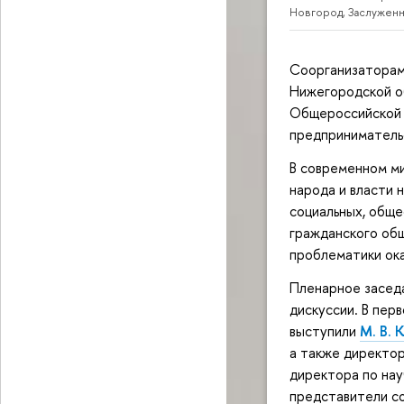
Новгород, Заслужен
Соорганизатора
Нижегородской о
Общероссийской 
предпринимател
В современном м
народа и власти 
социальных, обще
гражданского об
проблематики ока
Пленарное заседа
дискуссии. В пер
выступили
М. В. 
а также директо
директора по на
представители с