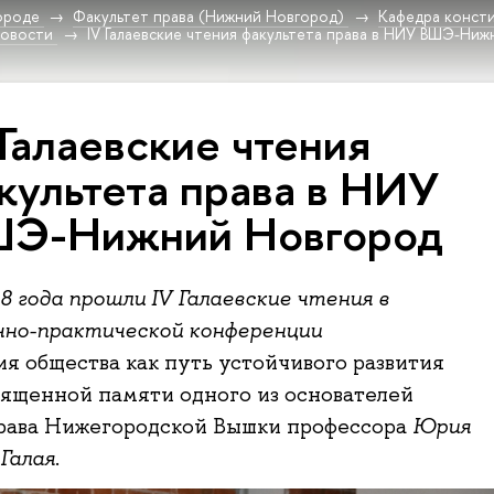
ороде
Факультет права (Нижний Новгород)
Кафедра консти
овости
IV Галаевские чтения факультета права в НИУ ВШЭ-Ни
 Галаевские чтения
культета права в НИУ
Э-Нижний Новгород
18 года прошли IV Галаевские чтения в
чно-практической конференции
я общества как путь устойчивого развития
вященной памяти одного из основателей
права Нижегородской Вышки профессора
Юрия
 Галая
.