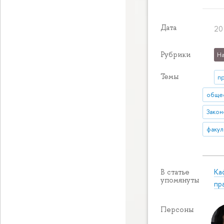
Дата
20
Рубрики
На
Темы
п
общес
Закон
факул
Ка
В статье
упомянуты
пр
Персоны