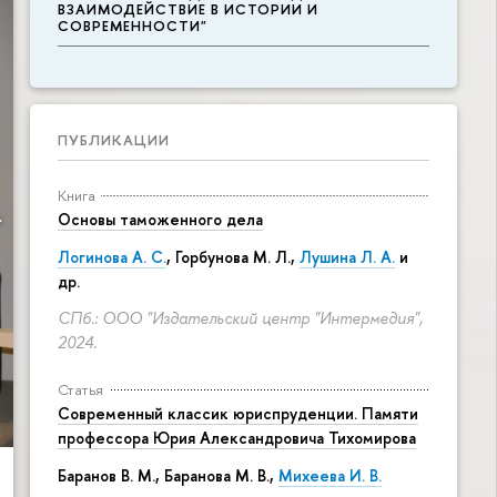
ВЗАИМОДЕЙСТВИЕ В ИСТОРИИ И
СОВРЕМЕННОСТИ"
ПУБЛИКАЦИИ
Книга
Основы таможенного дела
Логинова А. С.
,
Горбунова М. Л.
,
Лушина Л. А.
и
др.
СПб.: ООО "Издательский центр "Интермедия",
2024.
Статья
Современный классик юриспруденции. Памяти
профессора Юрия Александровича Тихомирова
Баранов В. М., Баранова М. В.,
Михеева И. В.