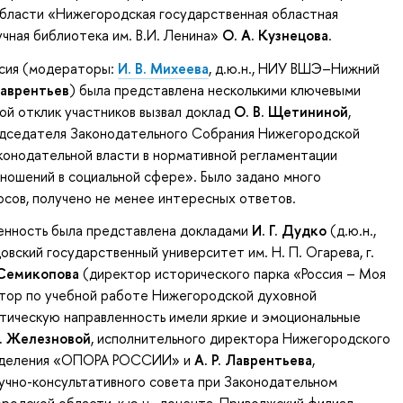
бласти «Нижегородская государственная областная
учная библиотека им. В.И. Ленина»
О. А. Кузнецова
.
ссия (модераторы:
И. В. Михеева
, д.ю.н., НИУ ВШЭ–Нижний
Лаврентьев
) была представлена несколькими ключевыми
ой отклик участников вызвал доклад
О. В. Щетининой
,
дседателя Законодательного Собрания Нижегородской
аконодательной власти в нормативной регламентации
ошений в социальной сфере». Было задано много
сов, получено не менее интересных ответов.
енность была представлена докладами
И. Г. Дудко
(д.ю.н.,
вский государственный университет им. Н. П. Огарева, г.
 Семикопова
(директор исторического парка «Россия – Моя
тор по учебной работе Нижегородской духовной
тическую направленность имели яркие и эмоциональные
Д. Железновой
, исполнительного директора Нижегородского
отделения «ОПОРА РОССИИ» и
А. Р. Лаврентьева
,
учно-консультативного совета при Законодательном