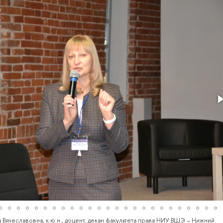
ячеславовна, к.ю.н., доцент, декан факультета права НИУ ВШЭ – Нижний