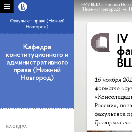
НИУ ВШЭ в Нижнем Новг
(Нижний Новгород)
Н
Факультет права (Нижний
Новгород)
IV
Кафедра
фа
конституционного и
ВШ
административного
права (Нижний
Новгород)
16 ноября 20
формате нау
«Консолидаци
России», пос
факультета 
Григорьевича
КАФЕДРА