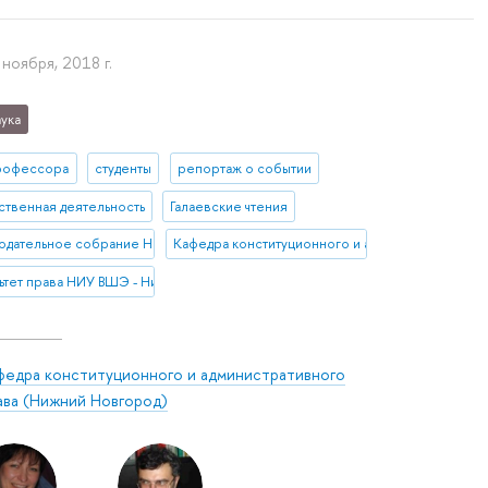
 ноября, 2018 г.
ука
рофессора
студенты
репортаж о событии
твенная деятельность
Галаевские чтения
одательное собрание Нижегородской области
Кафедра конституционного и административног
ьтет права НИУ ВШЭ - Нижний Новгород
федра конституционного и административного
ава (Нижний Новгород)