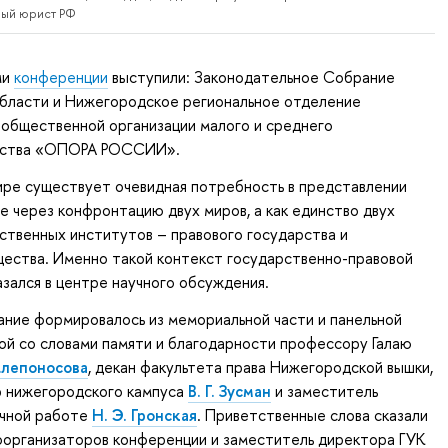
ный юрист РФ
ми
конференции
выступили: Законодательное Собрание
бласти и Нижегородское региональное отделение
общественной организации малого и среднего
ьства «ОПОРА РОССИИ».
ире существует очевидная потребность в представлении
не через конфронтацию двух миров, а как единство двух
ственных институтов – правового государства и
щества. Именно такой контекст государственно-правовой
зался в центре научного обсуждения.
ние формировалось из мемориальной части и панельной
вой со словами памяти и благодарности профессору Галаю
Клепоносова
, декан факультета права Нижегородской вышки,
р нижегородского кампуса
В. Г. Зусман
и заместитель
учной работе
Н. Э. Гронская
. Приветственные слова сказали
оорганизаторов конференции и заместитель директора ГУК