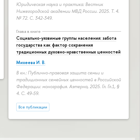
Юридическая наука и практика: Вестник
Нижегородской академии МВД России. 2025. Т. 4.
№ 72.
С. 342-349.
Глава в книге
Социально-уязвимые группы населения: забота
государства как фактор сохранения
традиционных духовно-нравственных ценностей
Михеева И. В.
В кн.: Публично-правовая защита семьи и
традиционных семейных ценностей в Российской
Федерации: монография. Аэтерна, 2025. Гл. Гл.1, §
4.
С. 49-59.
Все публикации