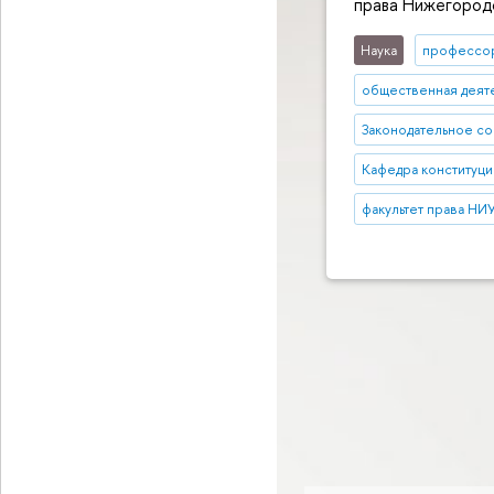
права Нижегород
Наука
профессо
общественная деят
Законодательное с
Кафедра конституци
факультет права НИ