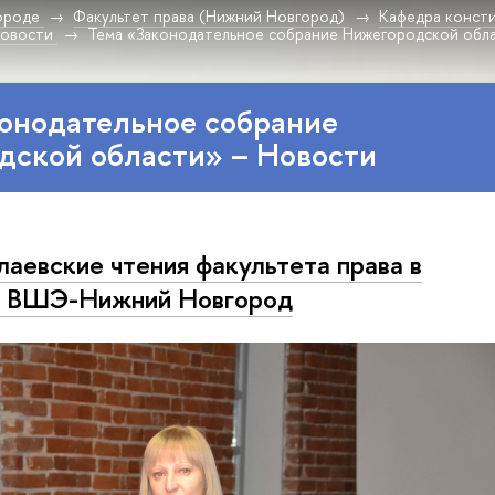
ороде
Факультет права (Нижний Новгород)
Кафедра консти
овости
Тема «Законодательное собрание Нижегородской обл
онодательное собрание
дской области» – Новости
алаевские чтения факультета права в
 ВШЭ-Нижний Новгород