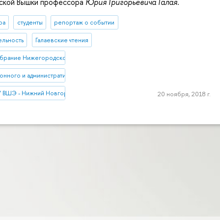
ской Вышки профессора
Юрия Григорьевича Галая
.
ра
студенты
репортаж о событии
ельность
Галаевские чтения
обрание Нижегородской области
онного и административного права НИУ ВШЭ - Нижний новгород
У ВШЭ - Нижний Новгород
20 ноября, 2018 г.