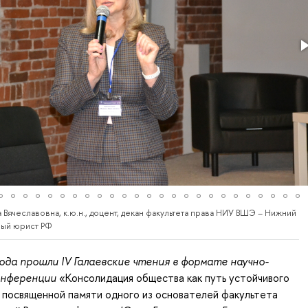
ячеславовна, к.ю.н., доцент, декан факультета права НИУ ВШЭ – Нижний
ный юрист РФ
года прошли IV Галаевские чтения в формате научно-
онференции
«Консолидация общества как путь устойчивого
, посвященной памяти одного из основателей факультета