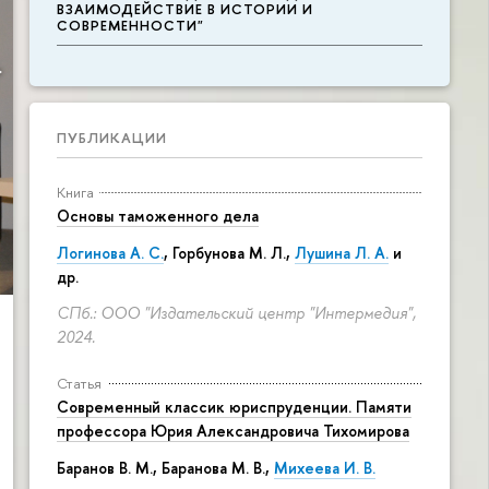
ВЗАИМОДЕЙСТВИЕ В ИСТОРИИ И
СОВРЕМЕННОСТИ"
ПУБЛИКАЦИИ
Книга
Основы таможенного дела
Логинова А. С.
,
Горбунова М. Л.
,
Лушина Л. А.
и
др.
СПб.: ООО "Издательский центр "Интермедия",
2024.
Статья
Современный классик юриспруденции. Памяти
профессора Юрия Александровича Тихомирова
Баранов В. М., Баранова М. В.,
Михеева И. В.