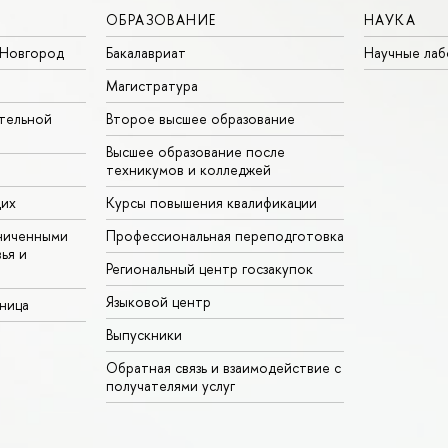
ОБРАЗОВАНИЕ
НАУКА
Новгород
Бакалавриат
Научные ла
Магистратура
тельной
Второе высшее образование
Высшее образование после
техникумов и колледжей
щих
Курсы повышения квалификации
ниченными
Профессиональная переподготовка
ья и
Региональный центр госзакупок
Языковой центр
аница
Выпускники
Обратная связь и взаимодействие с
получателями услуг