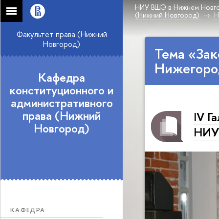
НИУ ВШЭ в Нижнем Новг
(Нижний Новгород)
Н
Факультет права (Нижний
Новгород)
Тема «Зак
Нижегоро
Кафедра
конституционного и
административного
права (Нижний
IV Г
Новгород)
НИУ
КАФЕДРА