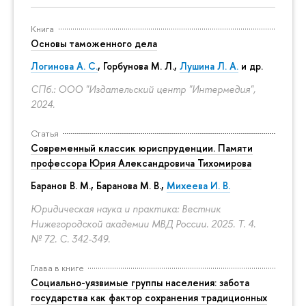
Книга
Основы таможенного дела
Логинова А. С.
,
Горбунова М. Л.
,
Лушина Л. А.
и др.
СПб.: ООО "Издательский центр "Интермедия",
2024.
Статья
Современный классик юриспруденции. Памяти
профессора Юрия Александровича Тихомирова
Баранов В. М., Баранова М. В.,
Михеева И. В.
Юридическая наука и практика: Вестник
Нижегородской академии МВД России. 2025. Т. 4.
№ 72.
С. 342-349.
Глава в книге
Социально-уязвимые группы населения: забота
государства как фактор сохранения традиционных