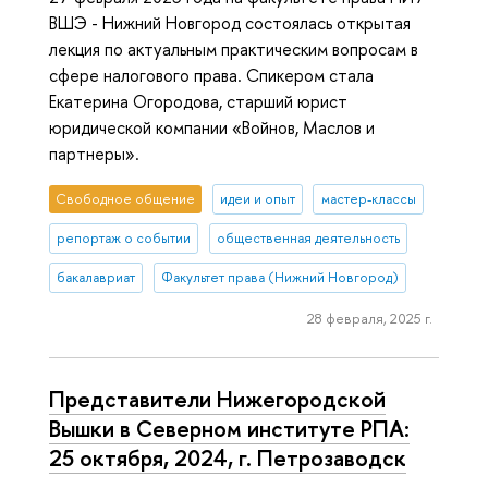
ВШЭ - Нижний Новгород состоялась открытая
лекция по актуальным практическим вопросам в
сфере налогового права. Спикером стала
Екатерина Огородова, старший юрист
юридической компании «Войнов, Маслов и
партнеры».
Свободное общение
идеи и опыт
мастер-классы
репортаж о событии
общественная деятельность
бакалавриат
Факультет права (Нижний Новгород)
28 февраля, 2025 г.
Пред­ста­ви­те­ли Ни­же­го­род­ской
Вышки в Северном институте РПА:
25 октября, 2024, г. Пет­ро­за­водск