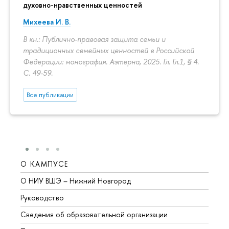
духовно-нравственных ценностей
Михеева И. В.
В кн.: Публично-правовая защита семьи и
традиционных семейных ценностей в Российской
Федерации: монография. Аэтерна, 2025. Гл. Гл.1, § 4.
С. 49-59.
Все публикации
О КАМПУСЕ
ОБР
О НИУ ВШЭ – Нижний Новгород
Бакал
Руководство
Магис
Сведения об образовательной организации
Второ