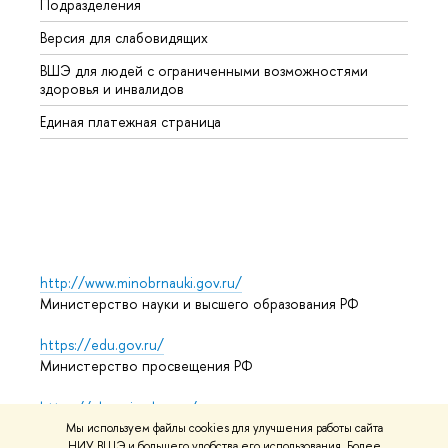
Подразделения
Высше
Версия для слабовидящих
Курсы
ВШЭ для людей с ограниченными возможностями
Профе
здоровья и инвалидов
Регио
Единая платежная страница
Языко
Выпус
Обрат
http://www.minobrnauki.gov.ru/
Министерство науки и высшего образования РФ
https://edu.gov.ru/
Министерство просвещения РФ
https://elearning.hse.ru/mooc
Массовые открытые онлайн-курсы
Мы используем файлы cookies для улучшения работы сайта
НИУ ВШЭ и большего удобства его использования. Более