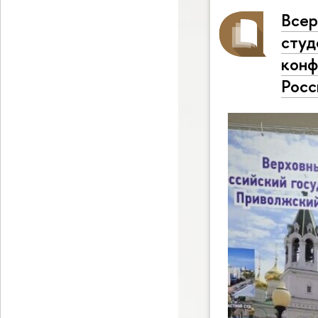
Всер
студ
конф
Росс