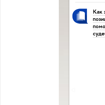
Как 
пози
помо
суде