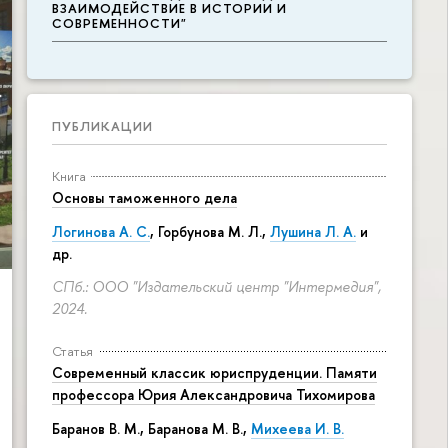
ВЗАИМОДЕЙСТВИЕ В ИСТОРИИ И
СОВРЕМЕННОСТИ"
ПУБЛИКАЦИИ
Книга
Основы таможенного дела
Логинова А. С.
,
Горбунова М. Л.
,
Лушина Л. А.
и
др.
СПб.: ООО "Издательский центр "Интермедия",
2024.
Статья
Современный классик юриспруденции. Памяти
профессора Юрия Александровича Тихомирова
Баранов В. М., Баранова М. В.,
Михеева И. В.