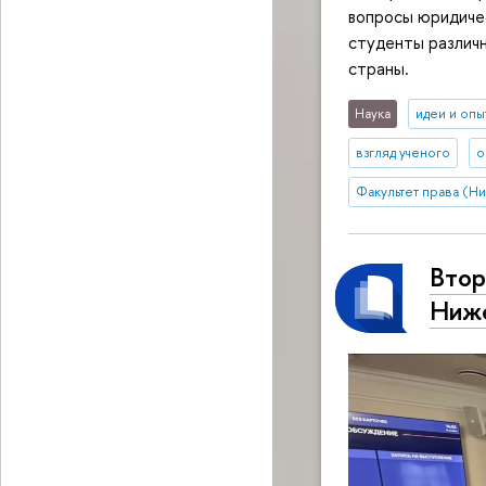
вопросы юридичес
студенты различн
страны.
Наука
идеи и опы
взгляд ученого
о
Факультет права (Н
Втор
Ниже