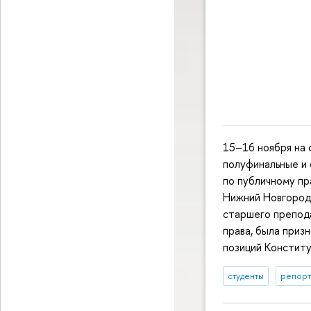
15–16 ноября на
полуфинальные и 
по публичному п
Нижний Новгород
старшего препод
права, была приз
позиций Констит
студенты
репорт