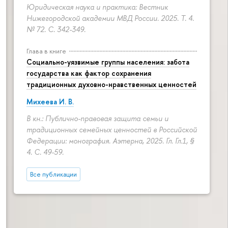
Юридическая наука и практика: Вестник
Нижегородской академии МВД России. 2025. Т. 4.
№ 72.
С. 342-349.
Глава в книге
Социально-уязвимые группы населения: забота
государства как фактор сохранения
традиционных духовно-нравственных ценностей
Михеева И. В.
В кн.: Публично-правовая защита семьи и
традиционных семейных ценностей в Российской
Федерации: монография. Аэтерна, 2025. Гл. Гл.1, §
4.
С. 49-59.
Все публикации