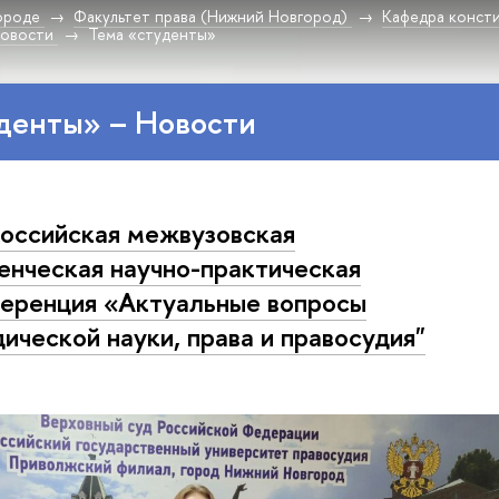
ороде
Факультет права (Нижний Новгород)
Кафедра консти
овости
Тема «студенты»
денты» – Новости
оссийская межвузовская
енческая научно-практическая
еренция «Актуальные вопросы
ической науки, права и правосудия"