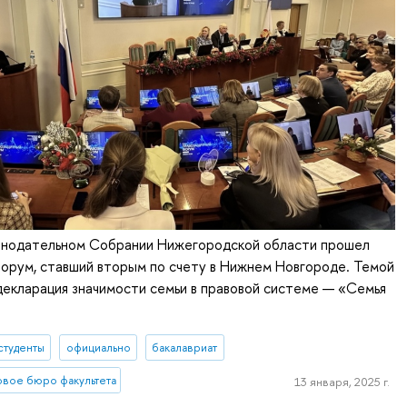
конодательном Собрании Нижегородской области прошел
орум, ставший вторым по счету в Нижнем Новгороде. Темой
декларация значимости семьи в правовой системе — «Семья
студенты
официально
бакалавриат
овое бюро факультета права (Нижний Новгород)
13 января, 2025 г.