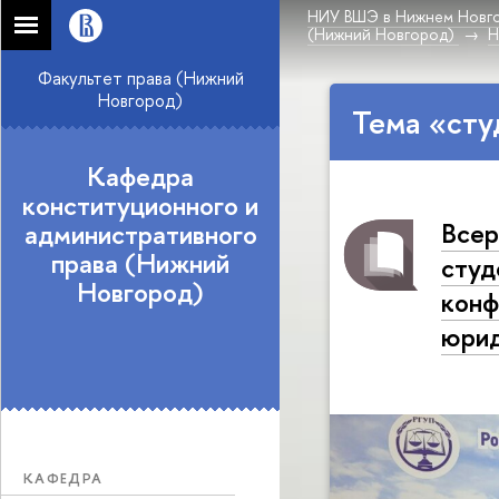
НИУ ВШЭ в Нижнем Новг
(Нижний Новгород)
Н
Факультет права (Нижний
Новгород)
Тема «сту
Кафедра
конституционного и
Всер
административного
права (Нижний
студ
Новгород)
конф
юрид
КАФЕДРА