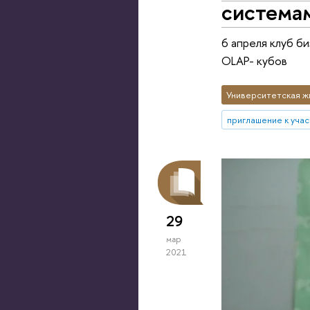
система
6 апреля клуб б
OLAP- кубов
Университетская ж
приглашение к уча
29
мар
2021