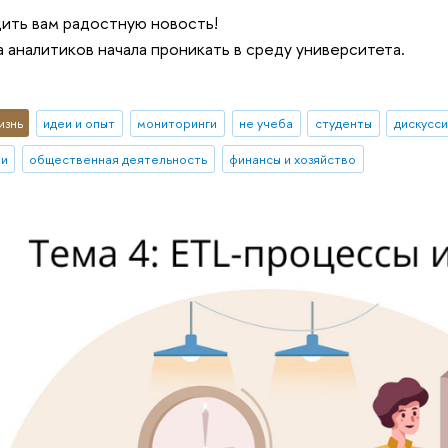
ить вам радостную новость!
 аналитиков начала проникать в среду университета.
изнь
идеи и опыт
мониторинги
не учеба
студенты
дискусс
ии
общественная деятельность
финансы и хозяйство