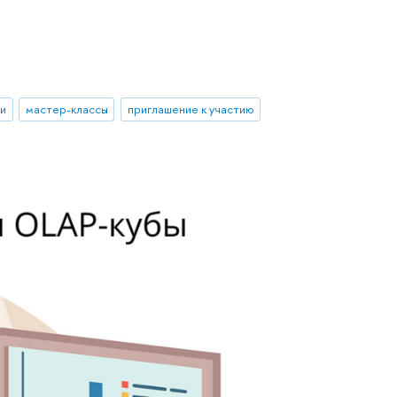
ии
мастер-классы
приглашение к участию