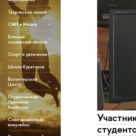
Творческое начало
СМИ и Медиа
Большая
социальная миссия
Спорт и увлечения
Школа Кураторов
Волонтерский
Центр
Студенческая
Приемная
Комиссия
Участник
Союз дизайнеров
внеучебки
студенто