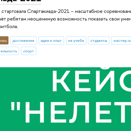
стартовала Спартакиада-2021 – масштабное соревновани
аёт ребятам неоценимую возможность показать свои умени
ритбола.
изнь
достижения
идеи и опыт
не учеба
студенты
мастер-к
тельность
спорт