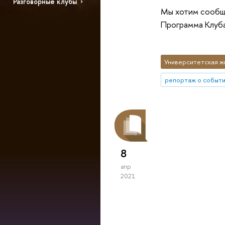
Разговорные клубы
Мы хотим сообщ
Программа Клуба
Университетская ж
репортаж о событ
8
апр
2021