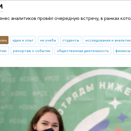
м
изнес аналитиков провёл очередную встречу, в рамках кот
изнь
идеи и опыт
не учеба
студенты
исследования и аналитик
стию
репортаж о событии
общественная деятельность
финансы 