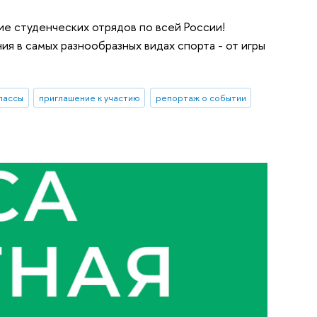
е студенческих отрядов по всей России!
я в самых разнообразных видах спорта - от игры
лассы
приглашение к участию
репортаж о событии