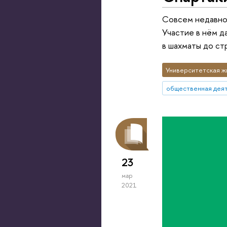
Совсем недавно 
Участие в нём д
в шахматы до ст
Университетская ж
общественная дея
23
мар
2021