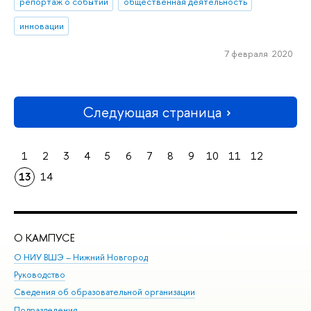
репортаж о событии
общественная деятельность
инновации
7 февраля 2020
Следующая страница
1
2
3
4
5
6
7
8
9
10
11
12
13
14
О КАМПУСЕ
ОБ
О НИУ ВШЭ – Нижний Новгород
Бак
Руководство
Маг
Сведения об образовательной организации
Вт
Подразделения
Вы