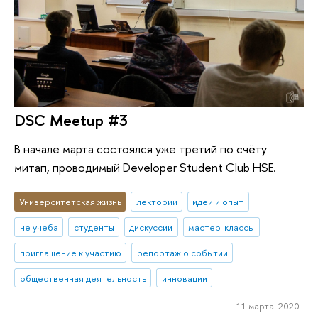
DSC Meetup #3
В начале марта состоялся уже третий по счёту
митап, проводимый Developer Student Club HSE.
Университетская жизнь
лектории
идеи и опыт
не учеба
студенты
дискуссии
мастер-классы
приглашение к участию
репортаж о событии
общественная деятельность
инновации
11 марта 2020