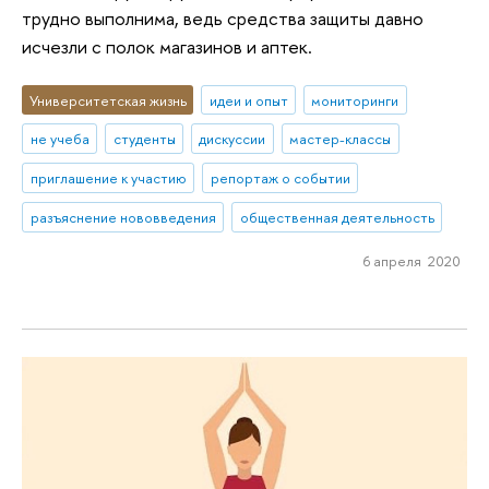
трудно выполнима, ведь средства защиты давно
исчезли с полок магазинов и аптек.
Университетская жизнь
идеи и опыт
мониторинги
не учеба
студенты
дискуссии
мастер-классы
приглашение к участию
репортаж о событии
разъяснение нововведения
общественная деятельность
6 апреля 2020