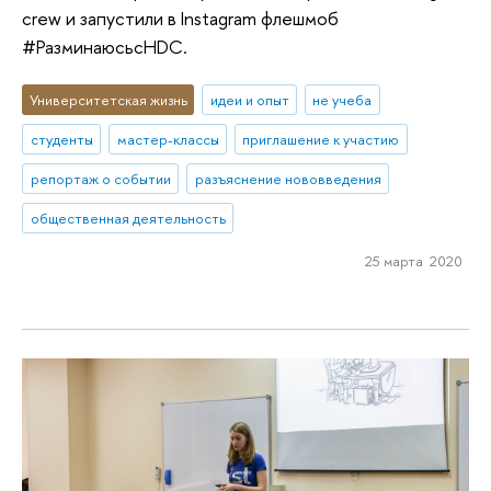
crew и запустили в Instagram флешмоб
#РазминаюсьсHDC.
Университетская жизнь
идеи и опыт
не учеба
студенты
мастер-классы
приглашение к участию
репортаж о событии
разъяснение нововведения
общественная деятельность
25 марта 2020