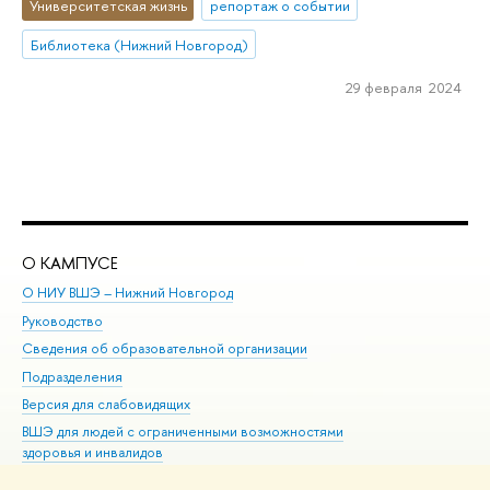
Университетская жизнь
репортаж о событии
Библиотека (Нижний Новгород)
29 февраля 2024
О КАМПУСЕ
ОБ
О НИУ ВШЭ – Нижний Новгород
Бак
Руководство
Маг
Сведения об образовательной организации
Вт
Подразделения
Вы
Версия для слабовидящих
Ку
ВШЭ для людей с ограниченными возможностями
Пр
здоровья и инвалидов
Рег
Единая платежная страница
Яз