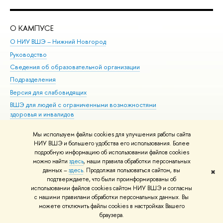
О КАМПУСЕ
ОБ
О НИУ ВШЭ – Нижний Новгород
Бак
Руководство
Маг
Сведения об образовательной организации
Вт
Подразделения
Вы
Версия для слабовидящих
Ку
ВШЭ для людей с ограниченными возможностями
Пр
здоровья и инвалидов
Рег
Единая платежная страница
Яз
Мы используем файлы cookies для улучшения работы сайта
Вы
НИУ ВШЭ и большего удобства его использования. Более
подробную информацию об использовании файлов cookies
Обр
можно найти
здесь
, наши правила обработки персональных
данных –
здесь
. Продолжая пользоваться сайтом, вы
✖
Редактору
подтверждаете, что были проинформированы об
© НИУ ВШЭ 1993–2026
Адреса и контакты
Условия использования
использовании файлов cookies сайтом НИУ ВШЭ и согласны
с нашими правилами обработки персональных данных. Вы
материалов
Политика конфиденциальности
Карта сайта
можете отключить файлы cookies в настройках Вашего
Шрифты HSE Sans и HSE Slab разработаны в
Школе дизайна НИУ ВШЭ
браузера.