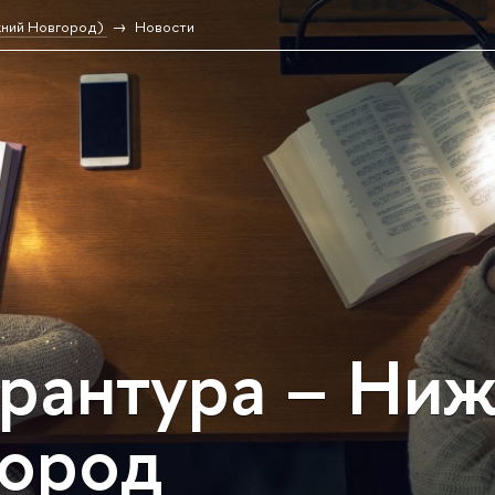
жний Новгород)
Новости
рантура – Ни
ород