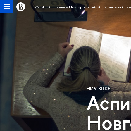
НИУ ВШЭ в Нижнем Новгороде
Аспирантура (Ни
НИУ ВШЭ
Аспи
Новг