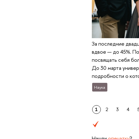
За последние двадц
вдвое — до 45%. По
посвящать себя бол
До 30 марта универ
подробности о кото
Наука
1
2
3
4
Нашли
опечатку
?