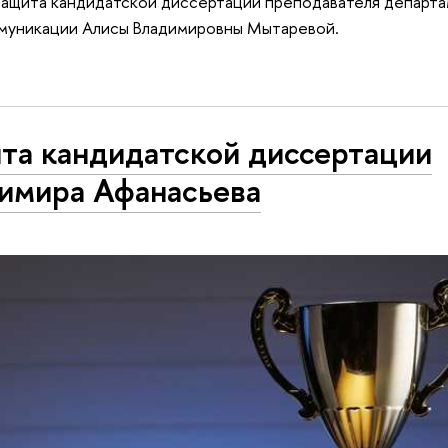
защита кандидатской диссертации преподавателя департа
муникации Алисы Владимировны Мытаревой.
та кандидатской диссертации
имира Афанасьева