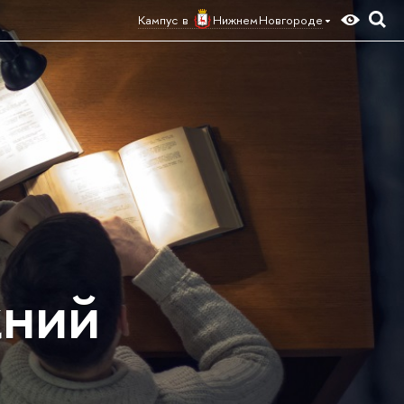
Кампус в
Нижнем Новгороде
жний