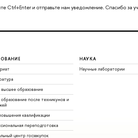
те Ctrl+Enter и отправьте нам уведомление. Спасибо за у
ЗОВАНИЕ
НАУКА
вриат
Научные лаборатории
ратура
 высшее образование
 образование после техникумов и
жей
повышения квалификации
сиональная переподготовка
альный центр госзакупок