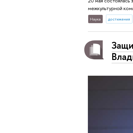
20 мая состоялась 
межкультурной ком
Наука
достижения
Защи
Влад