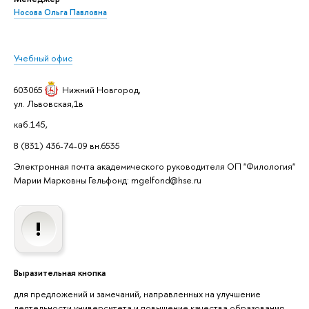
Носова Ольга Павловна
Учебный офис
603065
Нижний Новгород
,
ул. Львовская,1в
каб.145,
8 (831) 436-74-09 вн.6535
Электронная почта академического руководителя ОП "Филология"
Марии Марковны Гельфонд: mgelfond@hse.ru
Выразительная кнопка
для предложений и замечаний, направленных на улучшение
деятельности университета и повышение качества образования