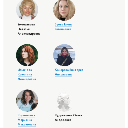
Емельянова
Зуева Елена
Наталья
Евгеньевна
Александровна
Ильичева
Конорова Виктория
Кристина
Николаевна
Леонидовна
Коренькова
Кудрявцева Ольга
Марианна
Андреевна
Максимовна