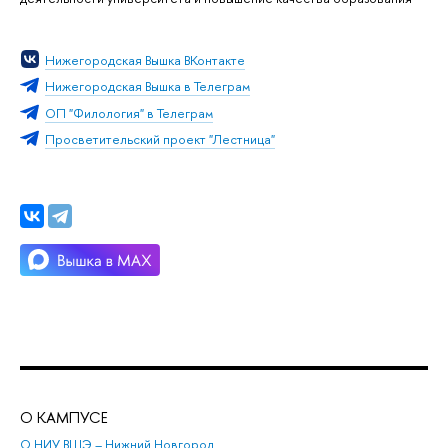
Нижегородская Вышка ВКонтакте
Нижегородская Вышка в Телеграм
ОП "Филология" в Телеграм
Просветительский проект "Лестница"
О КАМПУСЕ
ОБ
О НИУ ВШЭ – Нижний Новгород
Бак