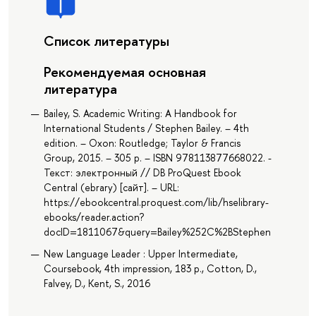
Список литературы
Рекомендуемая основная
литература
Bailey, S. Academic Writing: A Handbook for
International Students / Stephen Bailey. – 4th
edition. – Oxon: Routledge; Taylor & Francis
Group, 2015. – 305 p. – ISBN 978113877668022. -
Текст: электронный // DB ProQuest Ebook
Central (ebrary) [сайт]. – URL:
https://ebookcentral.proquest.com/lib/hselibrary-
ebooks/reader.action?
docID=1811067&query=Bailey%252C%2BStephen
New Language Leader : Upper Intermediate,
Coursebook, 4th impression, 183 p., Cotton, D.,
Falvey, D., Kent, S., 2016