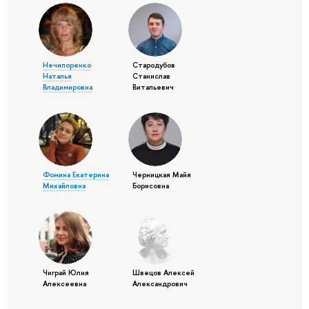
Нечипоренко
Стародубов
Наталья
Станислав
Владимировна
Витальевич
Фомина Екатерина
Черницкая Майя
Михайловна
Борисовна
Чиграй Юлия
Швецов Алексей
Алексеевна
Александрович