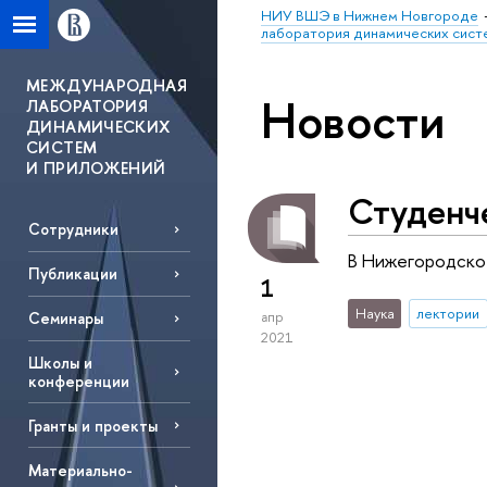
НИУ ВШЭ в Нижнем Новгороде
лаборатория динамических сист
МЕЖДУНАРОДНАЯ
Новости
ЛАБОРАТОРИЯ
ДИНАМИЧЕСКИХ
СИСТЕМ
И ПРИЛОЖЕНИЙ
Студенч
Сотрудники
В Нижегородско
Публикации
1
Наука
лектории
Семинары
апр
2021
Школы и
конференции
Гранты и проекты
Материально-