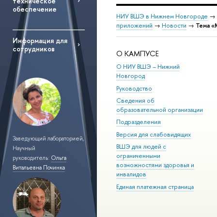
техническое
обеспечение
НИУ ВШЭ в Нижнем Новгороде
→
приложений
→
Новости
→
Тема «
Информация для
сотрудников
О КАМПУСЕ
О НИУ ВШЭ – Нижний
Новгород
Руководство
Сведения об
образовательной организации
Подразделения
Версия для слабовидящих
Заведующий лабораторией,
ВШЭ для людей с
Научный
ограниченными
руководитель:
Ольга
возможностями здоровья и
Витальевна Починка
инвалидов
Единая платежная страница