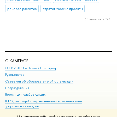
речевое развитие
стратегические проекты
15 августа 2023
О КАМПУСЕ
ОБ
О НИУ ВШЭ – Нижний Новгород
Бак
Руководство
Маг
Сведения об образовательной организации
Вт
Подразделения
Вы
Версия для слабовидящих
Ку
ВШЭ для людей с ограниченными возможностями
Пр
здоровья и инвалидов
Рег
Единая платежная страница
Яз
Мы используем файлы cookies для улучшения работы сайта