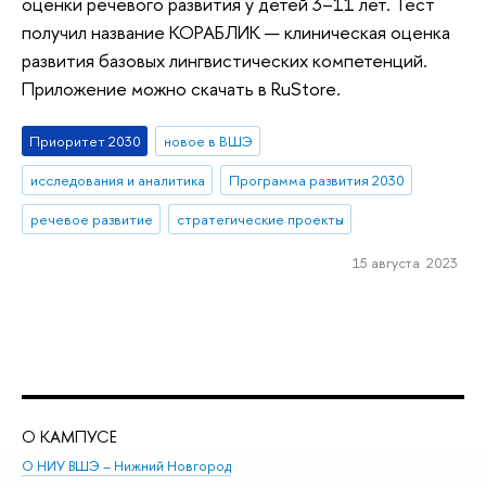
оценки речевого развития у детей 3–11 лет. Тест
получил название КОРАБЛИК — клиническая оценка
развития базовых лингвистических компетенций.
Приложение можно скачать в RuStore.
Приоритет 2030
новое в ВШЭ
исследования и аналитика
Программа развития 2030
речевое развитие
стратегические проекты
15 августа 2023
О КАМПУСЕ
ОБ
О НИУ ВШЭ – Нижний Новгород
Бак