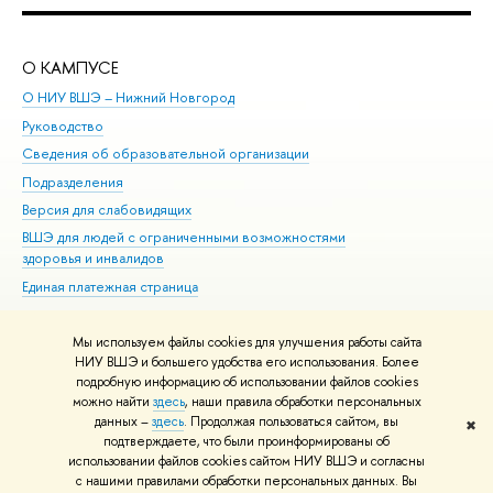
О КАМПУСЕ
ОБ
О НИУ ВШЭ – Нижний Новгород
Бак
Руководство
Маг
Сведения об образовательной организации
Вт
Подразделения
Вы
Версия для слабовидящих
Ку
ВШЭ для людей с ограниченными возможностями
Пр
здоровья и инвалидов
Рег
Единая платежная страница
Яз
Вы
Мы используем файлы cookies для улучшения работы сайта
Обр
НИУ ВШЭ и большего удобства его использования. Более
подробную информацию об использовании файлов cookies
можно найти
здесь
, наши правила обработки персональных
данных –
здесь
. Продолжая пользоваться сайтом, вы
✖
Редактору
подтверждаете, что были проинформированы об
© НИУ ВШЭ 1993–2026
Адреса и контакты
Условия использования
использовании файлов cookies сайтом НИУ ВШЭ и согласны
с нашими правилами обработки персональных данных. Вы
материалов
Политика конфиденциальности
Карта сайта