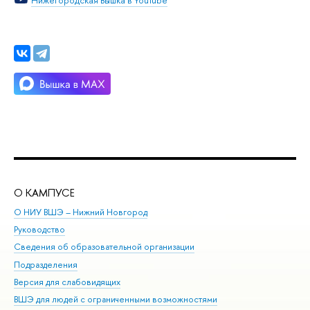
Нижегородская Вышка в YouTube
О КАМПУСЕ
ОБ
О НИУ ВШЭ – Нижний Новгород
Бак
Руководство
Маг
Сведения об образовательной организации
Вт
Подразделения
Вы
Версия для слабовидящих
Ку
ВШЭ для людей с ограниченными возможностями
Пр