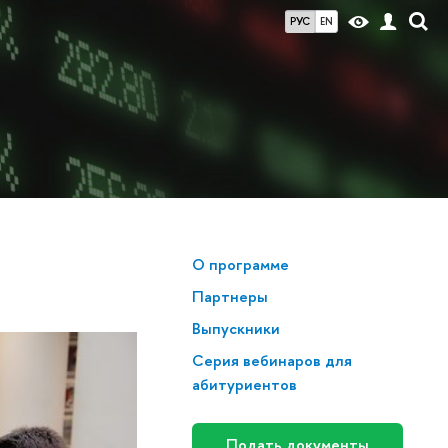
РУС
EN
О программе
Партнеры
Выпускники
Серия вебинаров для
абитуриентов
Подать документы