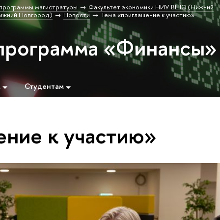
программы магистратуры
Факультет экономики НИУ ВШЭ (Нижний
ижний Новгород)
Новости
Тема «приглашение к участию»
программа «Финансы»
м
Студентам
ение к участию»