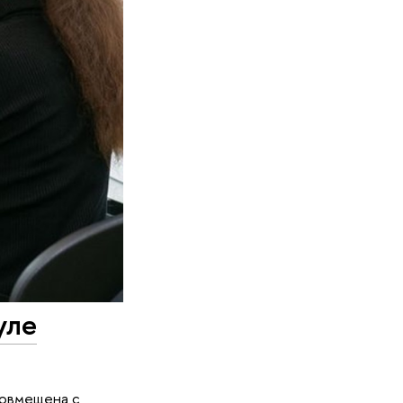
уле
совмещена с