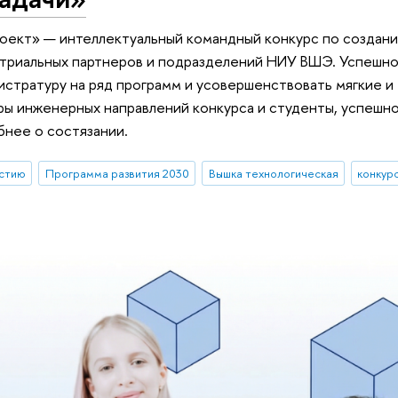
роект» — интеллектуальный командный конкурс по создан
стриальных партнеров и подразделений НИУ ВШЭ. Успешно
истратуру на ряд программ и усовершенствовать мягкие и
ры инженерных направлений конкурса и студенты, успешн
бнее о состязании.
астию
Программа развития 2030
Вышка технологическая
конкур