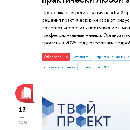
Продолжается регистрация на «Твой п
решения практических кейсов от инду
помогает упростить поступление в маг
профессиональные навыки. Организато
проекты в 2025 году, рассказали подро
Образование
студенты
приглашение к уч
олимпиады Вышки
Приоритет 2030
13
янв
2026