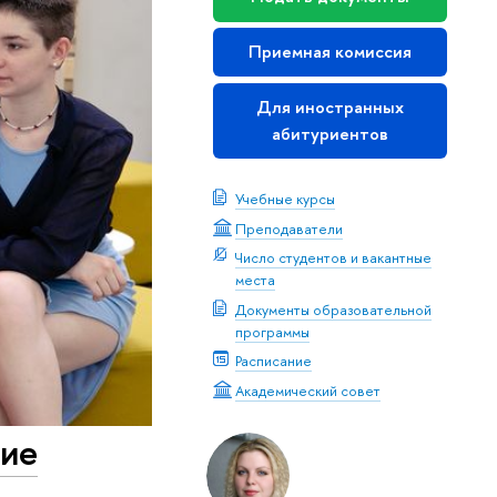
Приемная комиссия
Для иностранных
абитуриентов
Учебные курсы
Преподаватели
Число студентов и вакантные
места
Документы образовательной
программы
Расписание
Академический совет
ние