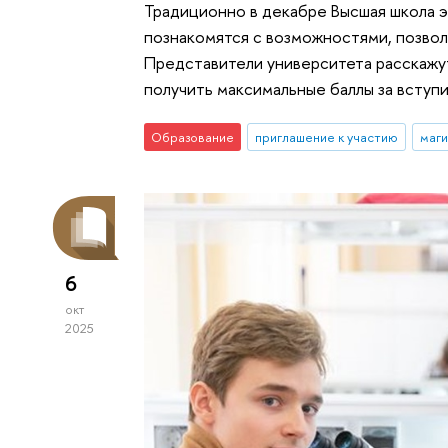
Традиционно в декабре Высшая школа э
познакомятся с возможностями, позво
Представители университета расскажут
получить максимальные баллы за вступ
Образование
приглашение к участию
маг
6
окт
2025