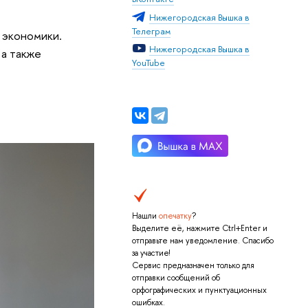
Нижегородская Вышка в
Телеграм
 экономики.
Нижегородская Вышка в
 а также
YouTube
Нашли
опечатку
?
Выделите её, нажмите Ctrl+Enter и
отправьте нам уведомление. Спасибо
за участие!
Сервис предназначен только для
отправки сообщений об
орфографических и пунктуационных
ошибках.