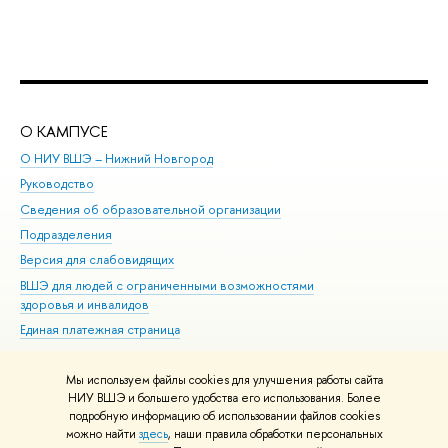
О КАМПУСЕ
ОБ
О НИУ ВШЭ – Нижний Новгород
Бак
Руководство
Маг
Сведения об образовательной организации
Вт
Подразделения
Вы
Версия для слабовидящих
Ку
ВШЭ для людей с ограниченными возможностями
Пр
здоровья и инвалидов
Рег
Единая платежная страница
Яз
Вы
Мы используем файлы cookies для улучшения работы сайта
Обр
НИУ ВШЭ и большего удобства его использования. Более
подробную информацию об использовании файлов cookies
можно найти
здесь
, наши правила обработки персональных