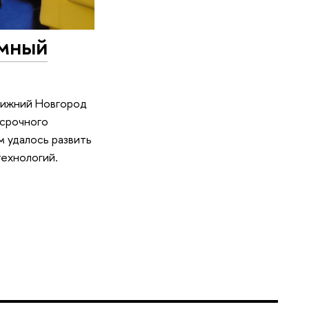
Умный
Нижний Новгород
осрочного
м удалось развить
ехнологий.