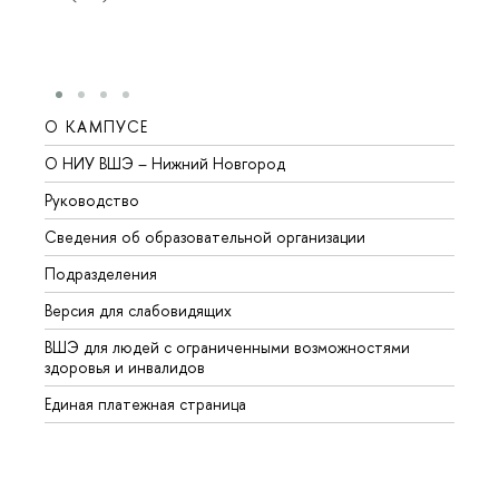
О КАМПУСЕ
ОБР
О НИУ ВШЭ – Нижний Новгород
Бакал
Руководство
Магис
Сведения об образовательной организации
Второ
Подразделения
Высше
Версия для слабовидящих
Курсы
ВШЭ для людей с ограниченными возможностями
Профе
здоровья и инвалидов
Регио
Единая платежная страница
Языко
Выпус
Обрат