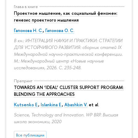
Глава в книге
Проектное мышление, как социальный феномен:
генезис проектного мышления
Гапонова Н. С.
,
Гапонова О. С.
В кн.: ИНТЕГРАЦИЯ НАУКИ И ПРАКТИКИ: СТРАТЕГИИ
ДЛЯ УСТОЙЧИВОГО РАЗВИТИЯ: сборник статей IX
Международной научно-практической конференции.
М.: Международный центр «Новые научные
исследования», 2026.
С. 235-248.
Препринт
TOWARDS AN ‘IDEAL’ CLUSTER SUPPORT PROGRAM:
BLENDING THE APPROACHES
Kutsenko E.
,
Islankina E.
,
Abashkin V.
et al.
Science, Technology and Innovation. WP BRP. Высшая
школа экономики, 2020
Все публикации