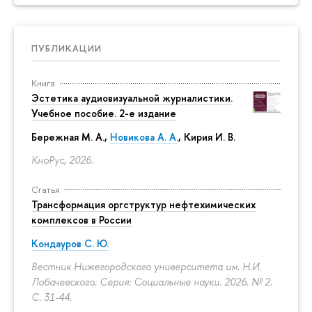
ПУБЛИКАЦИИ
Книга
Эстетика аудиовизуальной журналистики.
Учебное пособие. 2-е издание
Бережная М. А.,
Новикова А. А.
, Кирия И. В.
КноРус, 2026.
Статья
Трансформация оргструктур нефтехимических
комплексов в России
Кондауров С. Ю.
Вестник Нижегородского университета им. Н.И.
Лобачевского. Серия: Социальные науки. 2026. № 2.
С. 31-44.